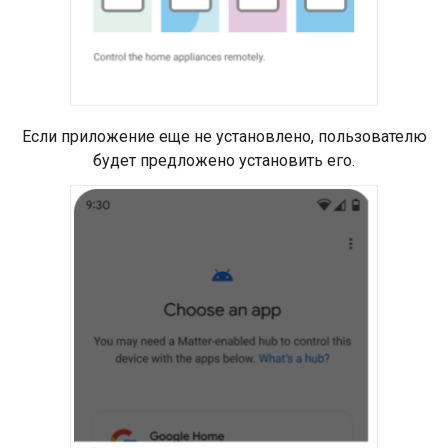
Если приложение еще не установлено, пользователю
будет предложено установить его.