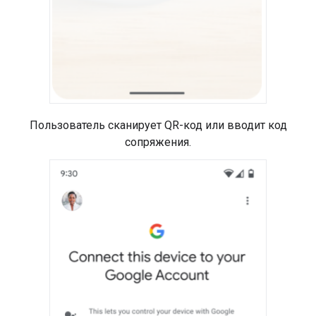
Пользователь сканирует QR-код или вводит код
сопряжения.