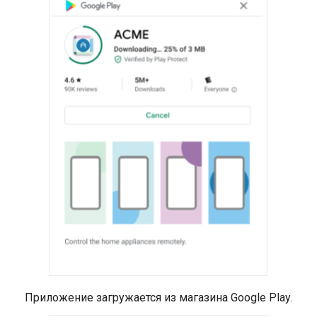
Приложение загружается из магазина Google Play.