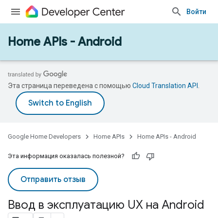
Войти
Home APIs - Android
Эта страница переведена с помощью
Cloud Translation API
.
Google Home Developers
Home APIs
Home APIs - Android
Эта информация оказалась полезной?
Отправить отзыв
Ввод в эксплуатацию UX на Android