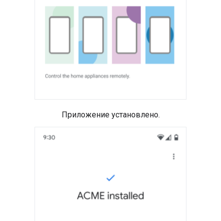
Приложение установлено.