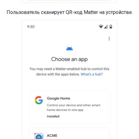
Пользователь сканирует QR-код
Matter
на устройстве.