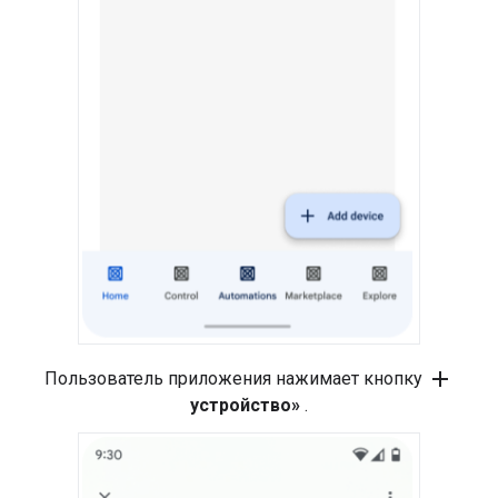
add
Пользователь приложения нажимает кнопку
устройство»
.