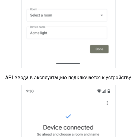
API ввода в эксплуатацию подключается к устройству.