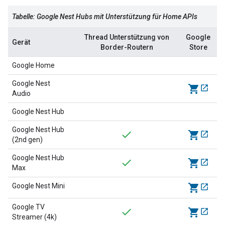
Tabelle: Google Nest Hubs mit Unterstützung für Home APIs
Thread
Unterstützung von
Google
Gerät
Border-Routern
Store
Google Home
Google Nest
shopping_cart
Audio
Google Nest Hub
Google Nest Hub
shopping_cart
(2nd gen)
Google Nest Hub
shopping_cart
Max
Google Nest Mini
shopping_cart
Google TV
shopping_cart
Streamer (4k)