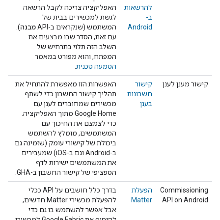
להרשאות
האפליקציה צריכה לקבל הרשאה
ב-
לגשת למכשירים בבית של
Android
המשתמש (שנקראים ב-API
מבנה
).
עם זאת, הסדר שבו מבצעים את
השלב הזה תלוי בתרחיש של
המפתח, והוא מפורט במאמר
הטמעה טכנית
.
קישור מענן לענן
קישור
האפשרות הזו מאפשרת להתחיל את
חשבונות
תהליך קישור החשבון כדי לשתף
בענן
מכשירים שמחוברים לענן עם
Google Home מתוך האפליקציה.
כדי לצמצם את החיכוך עם
המשתמשים, מומלץ להשתמש
ביכולת של קישורי עומק (שזמינה גם
ב-Android וגם ב-iOS) שמעבירים
את המשתמשים ישירות לדף
הספציפי של קישור החשבון ב-GHA.
Commissioning
הפעלת
בדרך כלל חושבים על API ככלי
API on Android
Matter
להפעלת מכשירי
Matter
חדשים,
אבל אפשר להשתמש בו גם כדי
להוסיף את Google Fabric למכשירי