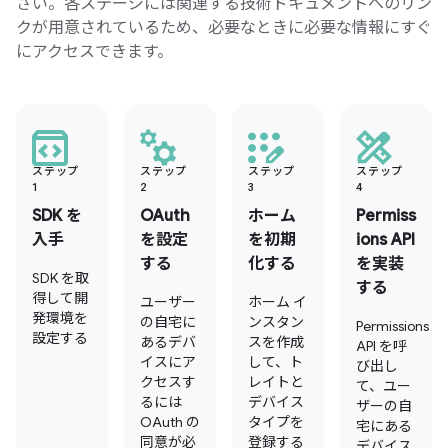
さい。各ステージには関連する技術ドキュメントへのリン
クが用意されているため、必要なときに必要な情報にすぐ
にアクセスできます。
ステップ
ステップ
ステップ
ステップ
1
2
3
4
SDK を
OAuth
ホーム
Permiss
入手
を設定
を初期
ions API
する
化する
を実装
SDK を取
する
得して開
ユーザー
ホーム イ
発環境を
の自宅に
ンスタン
Permissions
設定する
あるデバ
スを作成
API を呼
イスにア
して、ト
び出し
クセスす
レイトと
て、ユー
るには
デバイス
ザーの自
OAuth の
タイプを
宅にある
同意が必
登録する
デバイス