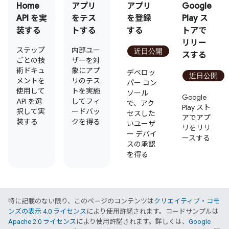
Home
アプリ
アプリ
Google
API を実
をテス
を登録
Play ス
装する
トする
する
トアで
リリー
ステップ
内部ユー
近日公開
スする
ごとの技
ザーを対
術ドキュ
象にアプ
デベロッ
近日公開
メントを
リのテス
パー コン
使用して
トを実施
ソール
Google
API を選
してフィ
で、アク
Play スト
択して実
ードバッ
セスした
アでアプ
装する
クを得る
いユーザ
リをリリ
ー デバイ
ースする
スの承認
を得る
特に記載のない限り、このページのコンテンツは
クリエイティブ・コモ
ンズの表示 4.0 ライセンス
により使用許諾されます。コードサンプルは
Apache 2.0 ライセンス
により使用許諾されます。詳しくは、
Google