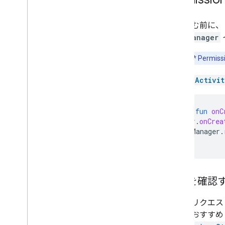
デベロッパー利用規約
デベロッパー ポリシー
先に進む前に
homeManager
サポート
**ヒント:**
Permi
まず、
Activit
override
fun
onC
super
.
onCrea
homeManager
.
}
権限を確認
権限をリクエス
ことをおすすめ