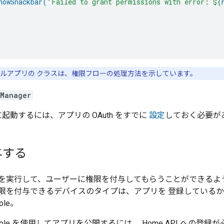
howSnackbar
(
"Failed to grant permissions with error: 
${
ルアプリの クラスは、権限フローの処理方法を示しています。
sManager
切に起動するには、アプリの OAuth をすでに
設定
しておく必要が
与する
を実行して、ユーザーに権限を付与してもらうことができるよ
限を付与できるデバイスのタイプは、アプリを 登録している
ole
。
ole
を使用してアプリを公開するには、 Home API への登録が必