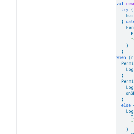
val
res
try
{
hom
}
cat
Per
P
"
)
}
when
(
r
Permi
Log
}
Permi
Log
onS
}
else
Log
T
"
)