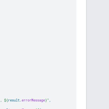
}
, 
${
result
.
errorMessage
}
"
,