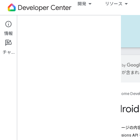
開発
リソース
Home APIs - Android
情報
開発 - Android
リファレンス
サポート
チャット
には誤りが含まれ
使ってみる
別のプラットフォームを選択
Google Home Deve
サンプルアプリを試す
Android
Android サンプルアプリをビルドする
アカウントの認証
このページの内
Android サンプルアプリを使用する
Permissions 