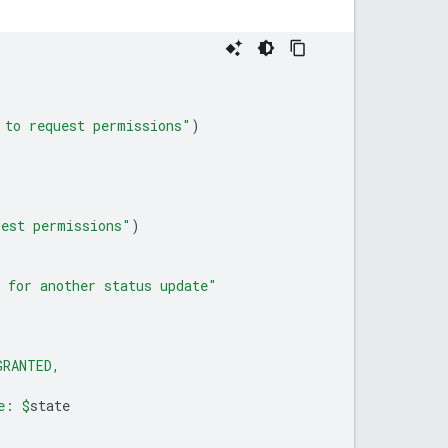
 to request permissions"
)
uest permissions"
)
 for another status update"
GRANTED,
e: 
$
state