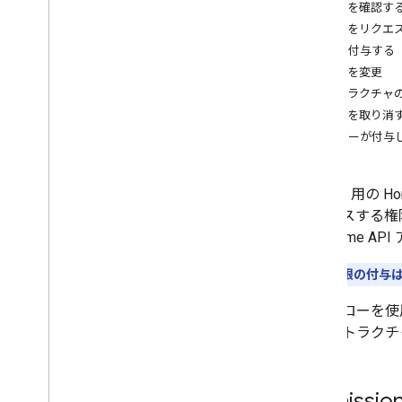
構築を開始
権限を確認す
権限をリクエ
1
.
Android SDK を入手する
権限を付与する
2
.
OAuth を設定する
権限を変更
3
.
家を初期化する
ストラクチャ
4
.
Permissions API
権限を取り消
ユーザーが付与
統合とテスト
5
.
API ガイド
Android 
アクセスする権限
6
.
アプリをテストする
て、Home A
CODELAB
**注:**
権限の付与は
Home API を使用してモバイルアプリを
作成する
権限フローを使
Home API を使用して自動化を作成する
ーがストラクチ
サンプルアプリに Knowledge Base と
Gemini を使用する
Permissi