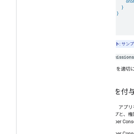
onS
}
}
}
}
ヒント:
サンプ
Permission
権限 UI を適
権限を付
これで、アプリ
のタイプと、権
Developer Cons
Developer Cons