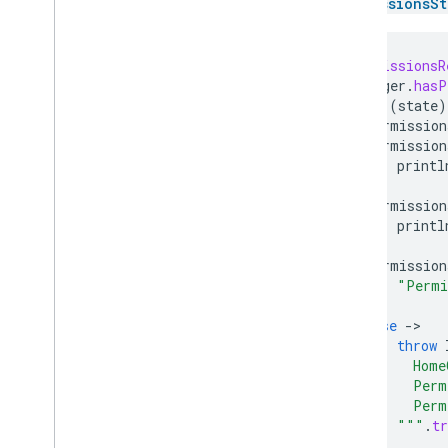
PermissionsSt
val
permissionsR
homeManager
.
hasP
when
(
state
)
Permission
Permission
printl
Permission
printl
Permission
"Permi
)
else
-
throw
            Home
            Perm
            Perm
          """
.
t
}