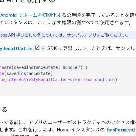
、
Android でホームを初期化する
の手順を完了していることを確
インスタンスは、ここに示す権限の例すべてで使用されます。
ssions API 呼び出しの例については、サンプルアプリをご覧ください。
yResultCaller
を SDK に登録します。たとえば、サンプ
reate
(
savedInstanceState
:
Bundle?)
{
te
(
savedInstanceState
)
registerActivityResultCallerForPermissions
(
this
)
する
トする前に、アプリのユーザーがストラクチャへのアクセス権
します。これを行うには、Home インスタンスの
hasPermissi