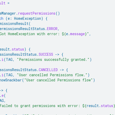
ult
=
eManager
.
requestPermissions
()
ch
(
e
:
HomeException
)
{
missionsResult
(
ermissionsResultStatus
.
ERROR
,
Got HomeException with error: 
${
e
.
message
}
"
,
esult
.
status
)
{
ssionsResultStatus
.
SUCCESS
-
>
{
.
i
(
TAG
,
"Permissions successfully granted."
)
ssionsResultStatus
.
CANCELLED
-
>
{
.
i
(
TAG
,
"User cancelled Permissions flow."
)
howSnackbar
(
"User cancelled Permissions flow"
)
-
>
{
.
e
(
AG
,
Failed to grant permissions with error: 
${
result
.
status