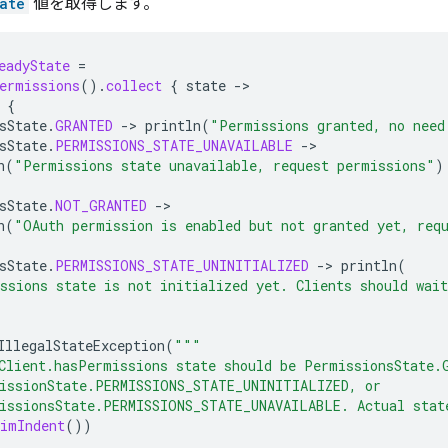
ate
値を取得します。
eadyState
=
ermissions
().
collect
{
state
-
{
sState
.
GRANTED
-
>
println
(
"Permissions granted, no need
sState
.
PERMISSIONS_STATE_UNAVAILABLE
-
n
(
"Permissions state unavailable, request permissions"
)
sState
.
NOT_GRANTED
-
n
(
"OAuth permission is enabled but not granted yet, req
sState
.
PERMISSIONS_STATE_UNINITIALIZED
-
>
println
(
ssions state is not initialized yet. Clients should wait
IllegalStateException
(
"""
Client.hasPermissions state should be PermissionsState.
issionState.PERMISSIONS_STATE_UNINITIALIZED, or
issionsState.PERMISSIONS_STATE_UNAVAILABLE. Actual stat
rimIndent
())