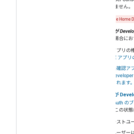
要ありません。
重要:
Google Home
アプリが
Develo
トする場合にお
アプリの権
認 アプリ
未確認アプ
Developer
されます
アプリが Devel
れ、 OAuth の
ブ
には、この状態
テストユ
ユーザー