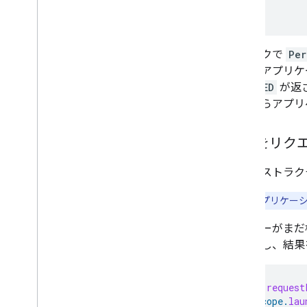
}
チェックで
Per
またはアプリケ
GRANTED
が返
ージからアプリ
権限をリク
特定のストラク
**注:**
アプリケーシ
ユーザーがまだ
を起動し、結果
fun
request
scope
.
lau