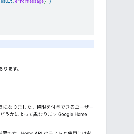
result
.
errorMessage
}
"
)
あります。
うになりました。権限を付与できるユーザー
かどうかによって異なります
Google Home
要です。Home API のテストと使用には必