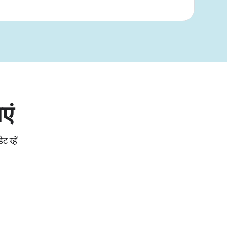
एं
ट रहें