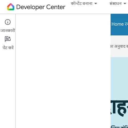
कॉन्टेंट बनाना
संसाधन
ध्यान दें! Home API और Home र
जानकारी
Google आपकी पसंदीदा भाषा में कॉन्टेंट का अनुवाद कर
चैट करें
इस्तेमाल किए जा रहे डिवाइस
उपयोग के उदा