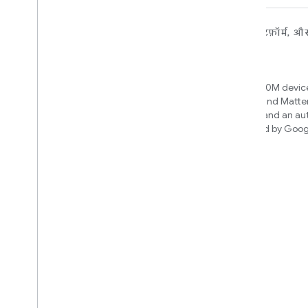
डिवाइसों के लिए
ऐप्लिकेशन, प्लैटफ़ॉर्म, औ
लिए
Matter
Home APIs
New IP-based smart home
connectivity protocol that enables
Access over 600M device
broad interoperability with many
Google Home and Matte
ecosystems
infrastructure, and an a
engine powered by Goog
intelligence
Cloud-to-cloud
अपने क्लाउड बैकएंड को स्मार्ट होम एपीआई से
कनेक्ट करें
जानें कि कौनसा इंटिग्रेशन बिल्ड करना चाहिए
We’ll recommend an integration
based on your device and needs