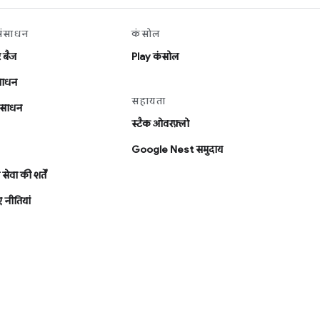
संसाधन
कंसोल
र बैज
Play कंसोल
ंसाधन
सहायता
संसाधन
स्टैक ओवरफ़्लो
Google Nest समुदाय
सेवा की शर्तें
 नीतियां