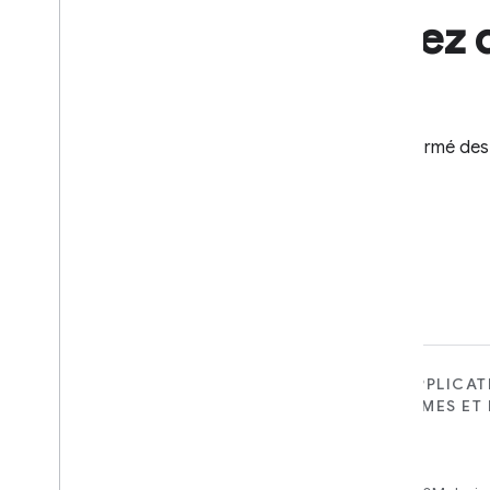
Recevez d
Tenez-vous informé des 
POUR LES APPAREILS
POUR LES APPLICAT
PLATES-FORMES ET 
Matter
SERVICES
New IP-based smart home
Home APIs
connectivity protocol that enables