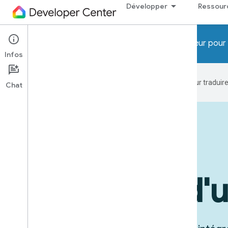
Développer
Ressour
Attention ! Les programmes Preview développeur pour 
Infos
Google utilise la technologie IA pour tradui
Chat
Appareils en action
Exemples d'ut