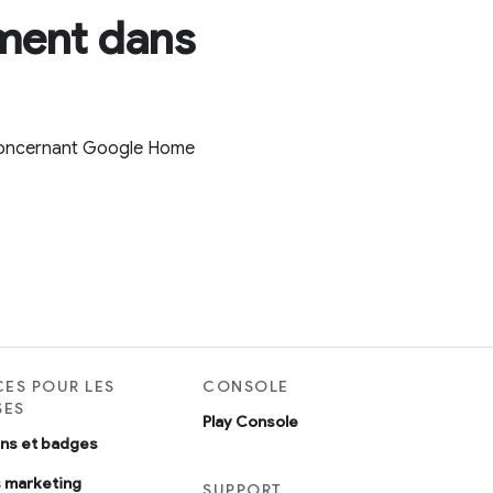
ement dans
s concernant Google Home
ES POUR LES
CONSOLE
SES
Play Console
ons et badges
 marketing
SUPPORT