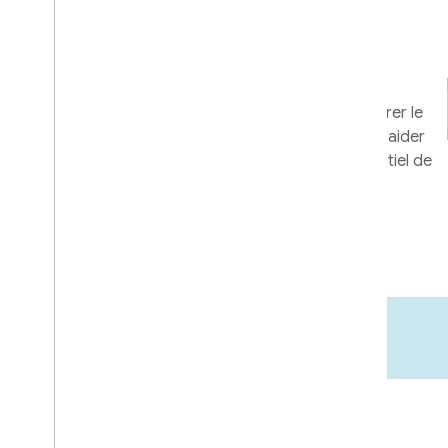
commerciales et
marketing
Outils et programmes permettant de tirer le
meilleur parti de votre intégration, et d'aider
les utilisateurs à exploiter tout le potentiel de
vos appareils et applications.
En savoir plus