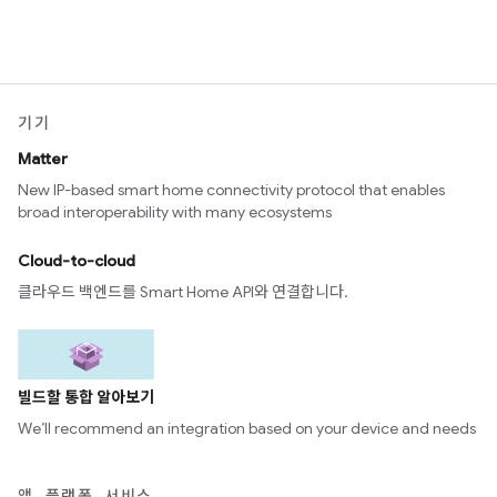
기기
Matter
New IP-based smart home connectivity protocol that enables
broad interoperability with many ecosystems
Cloud-to-cloud
클라우드 백엔드를 Smart Home API와 연결합니다.
빌드할 통합 알아보기
We’ll recommend an integration based on your device and needs
앱, 플랫폼, 서비스