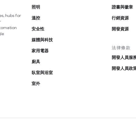
照明
證書與徽章
s, hubs for
溫控
行銷資源
r
utomation
安全性
開發資源
le
媒體與科技
法律條款
家用電器
開發人員服
廚具
開發人員政
臥室與浴室
室外