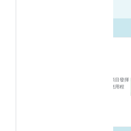
開發市場
業務與行銷資源
善用各種工具與程式，讓使用者與整合項目發揮
最大效益，協助使用者充分運用裝置和應用程
式。
瞭解詳情