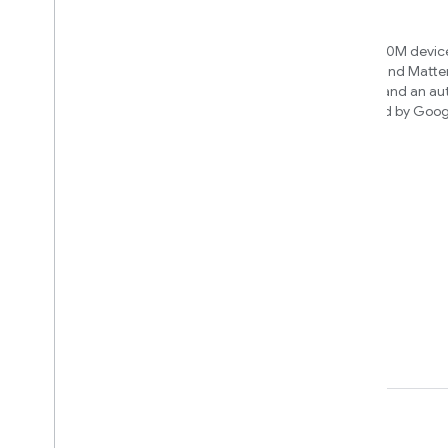
Matter
Home APIs
New IP-based smart home
Access over 600M device
connectivity protocol that enables
Google Home and Matte
broad interoperability with many
infrastructure, and an a
ecosystems
engine powered by Goog
intelligence
Cloud-to-cloud
透過 Smart Home API 連結雲端後端
瞭解要建立何種整合項目
We’ll recommend an integration
based on your device and needs
條款
隱私權
Manage cookies