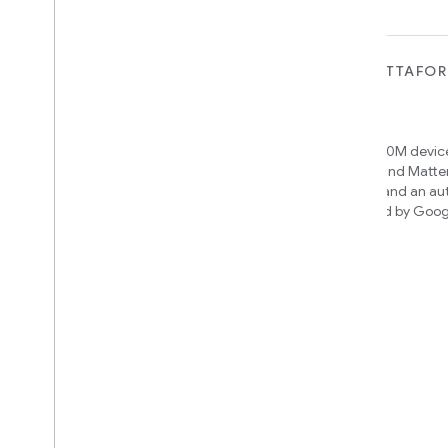
PER I DISPOSITIVI
PER APP, PIATTAFO
SERVIZI
Matter
Home APIs
New IP-based smart home
connectivity protocol that enables
Access over 600M device
broad interoperability with many
Google Home and Matte
ecosystems
infrastructure, and an a
engine powered by Goog
intelligence
Cloud-to-cloud
Collega il tuo backend cloud con l'API
Smart Home
Scopri quale integrazione creare
We’ll recommend an integration