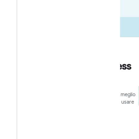
Go-to-market
Risorse per il business
e il marketing
Strumenti e programmi per sfruttare al meglio
la tua integrazione e aiutare gli utenti a usare
al meglio i tuoi dispositivi e le tue app.
Scopri di più