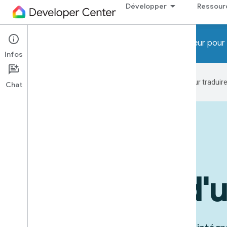
Développer
Ressour
Attention ! Les programmes Preview développeur pour 
Infos
Google utilise la technologie IA pour tradui
Chat
Appareils en action
Exemples d'ut