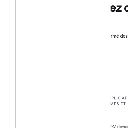
Recevez d
Tenez-vous informé des 
POUR LES APPAREILS
POUR LES APPLICAT
PLATES-FORMES ET 
Matter
SERVICES
New IP-based smart home
Home APIs
connectivity protocol that enables
broad interoperability with many
Access over 600M device