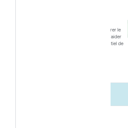
commerciales et
marketing
Outils et programmes permettant de tirer le
meilleur parti de votre intégration, et d'aider
les utilisateurs à exploiter tout le potentiel de
vos appareils et applications.
En savoir plus