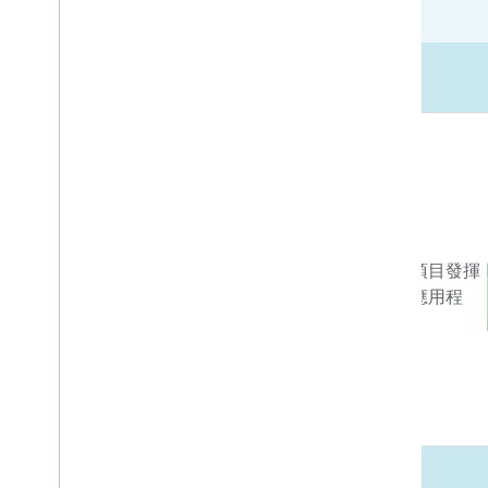
開發市場
業務與行銷資源
善用各種工具與程式，讓使用者與整合項目發揮
最大效益，協助使用者充分運用裝置和應用程
式。
瞭解詳情