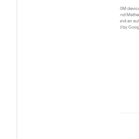
New IP-based smart home
Access over 600M device
connectivity protocol that enables
Google Home and Matte
broad interoperability with many
infrastructure, and an a
ecosystems
engine powered by Goog
intelligence
Cloud-to-cloud
透過 Smart Home API 連結雲端後端
瞭解要建立何種整合項目
We’ll recommend an integration
based on your device and needs
條款
隱私權
Manage cookies