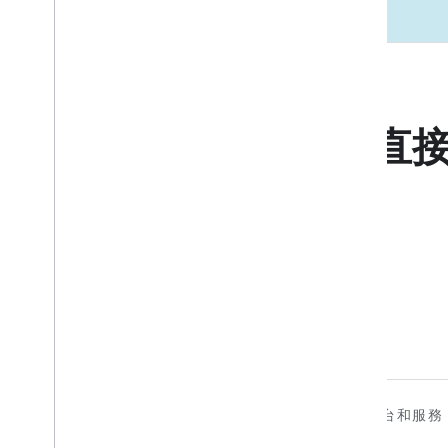
直
裝置
應用程式、平台和服務
Matter
Home APIs