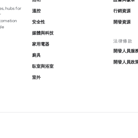
s, hubs for
溫控
行銷資源
r
utomation
安全性
開發資源
le
媒體與科技
法律條款
家用電器
開發人員服
廚具
開發人員政
臥室與浴室
室外