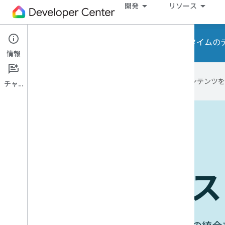
開発
リソース
ご案内: Home API と Home ラ
情報
Google は AI 技術を使用して、コン
チャット
デバイスの動作
ユースケース