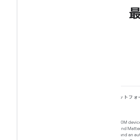
デバイス
アプリ、プラットフォ
ビス
Matter
Home APIs
New IP-based smart home
connectivity protocol that enables
Access over 600M device
broad interoperability with many
Google Home and Matte
ecosystems
infrastructure, and an a