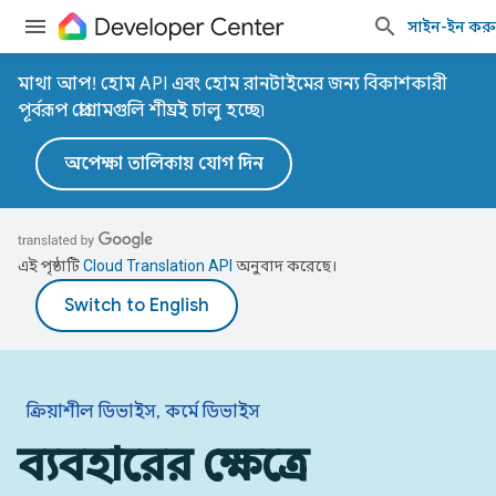
সাইন-ইন কর
মাথা আপ! হোম API এবং হোম রানটাইমের জন্য বিকাশকারী
পূর্বরূপ প্রোগ্রামগুলি শীঘ্রই চালু হচ্ছে৷
অপেক্ষা তালিকায় যোগ দিন
এই পৃষ্ঠাটি
Cloud Translation API
অনুবাদ করেছে।
ক্রিয়াশীল ডিভাইস, কর্মে ডিভাইস
ব্যবহারের ক্ষেত্রে