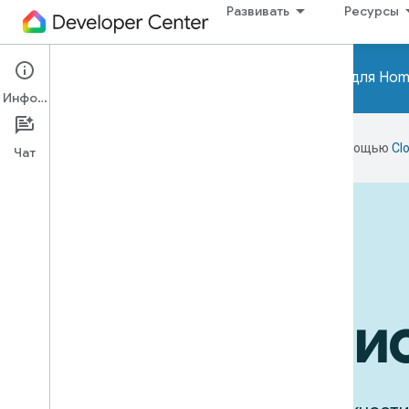
Развивать
Ресурсы
Берегись! Программы Developer Preview для Ho
Информация
Эта страница переведена с помощью
Cl
Чат
Устройства в действии
Сценарии и