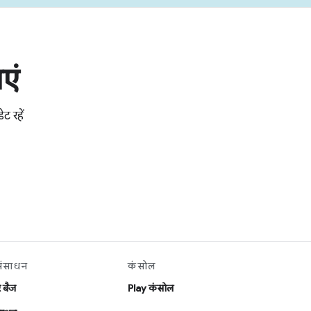
एं
ट रहें
संसाधन
कंसोल
र बैज
Play कंसोल