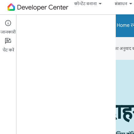
कॉन्टेंट बनाना
संसाधन
ध्यान दें! Home API और Home र
जानकारी
Google आपकी पसंदीदा भाषा में कॉन्टेंट का अनुवाद कर
चैट करें
इस्तेमाल किए जा रहे डिवाइस
उपयोग के उदा