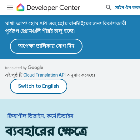
সাইন-ইন কর
মাথা আপ! হোম API এবং হোম রানটাইমের জন্য বিকাশকারী
পূর্বরূপ প্রোগ্রামগুলি শীঘ্রই চালু হচ্ছে৷
অপেক্ষা তালিকায় যোগ দিন
এই পৃষ্ঠাটি
Cloud Translation API
অনুবাদ করেছে।
ক্রিয়াশীল ডিভাইস, কর্মে ডিভাইস
ব্যবহারের ক্ষেত্রে