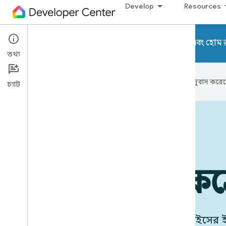
Develop
Resources
মাথা আপ! হোম API এবং হোম রানটা
তথ্য
এই পৃষ্ঠাটি
Cloud Translation API
অনুবাদ করেছ
চ্যাট
ক্রিয়াশীল ডিভাইস, কর্মে ডিভাইস
ব্যবহারের ক্ষেত্
Google Home-এর সাথে আপনার ডিভাইসের ইন্টি