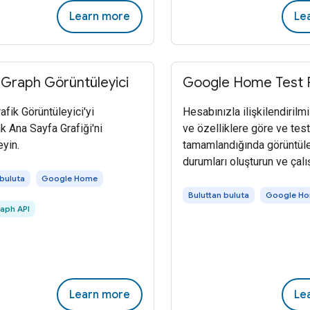
Learn more
Le
Graph Görüntüleyici
Google Home Test 
fik Görüntüleyici'yi
Hesabınızla ilişkilendirilm
k Ana Sayfa Grafiği'ni
ve özelliklere göre ve test
eyin.
tamamlandığında görüntü
durumları oluşturun ve çalış
 buluta
Google Home
Buluttan buluta
Google H
aph API
Learn more
Le