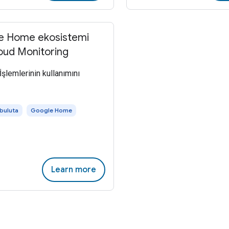
e Home ekosistemi
loud Monitoring
 İşlemlerinin kullanımını
 buluta
Google Home
Learn more