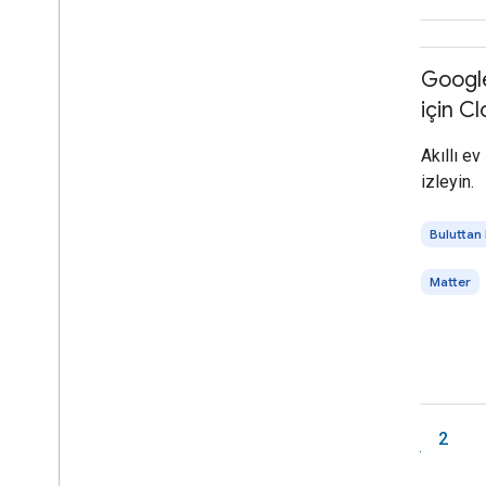
Googl
için C
Akıllı ev
izleyin.
Buluttan
Matter
1
2