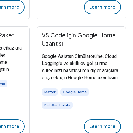
arn more
Learn more
Paketi
VS Code için Google Home
Uzantısı
iş cihazlara
ler
Google Asistan Simülatörü'ne, Cloud
leme
Logging'e ve akıllı ev geliştirme
tırın.
sürecinizi basitleştiren diğer araçlara
erişmek için Google Home uzantısını
ome
kullanın.
Matter
Google Home
Buluttan buluta
arn more
Learn more