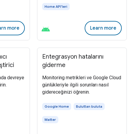
Home API'leri
arn more
Learn more
ıcı
Entegrasyon hatalarını
tirici
giderme
nda devreye
Monitoring metrikleri ve Google Cloud
rin.
günlükleriyle ilgili sorunları nasıl
gidereceğinizi öğrenin.
Google Home
Buluttan buluta
Matter