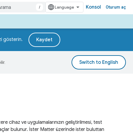
Konsol
/
Oturum aç
zi gösterin.
Kaydet
lir.
cihaz ve uygulamalarınızın geliştirilmesi, test
açlar bulunur. İster Matter üzerinde ister buluttan