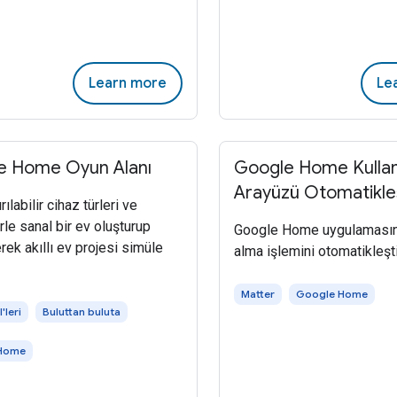
Learn more
Le
e Home Oyun Alanı
Google Home Kullan
Arayüzü Otomatikleş
rılabilir cihaz türleri ve
rle sanal bir ev oluşturup
Google Home uygulaması
rek akıllı ev projesi simüle
alma işlemini otomatikleşti
Matter
Google Home
'leri
Buluttan buluta
Home