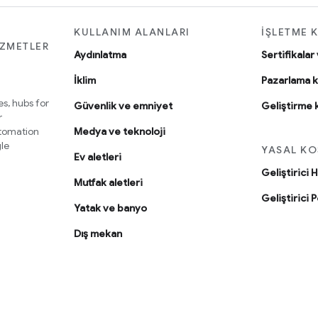
KULLANIM ALANLARI
İŞLETME 
IZMETLER
Aydınlatma
Sertifikalar
İklim
Pazarlama k
s, hubs for
Güvenlik ve emniyet
Geliştirme 
r
utomation
Medya ve teknoloji
le
YASAL KO
Ev aletleri
Geliştirici 
Mutfak aletleri
Geliştirici P
Yatak ve banyo
Dış mekan