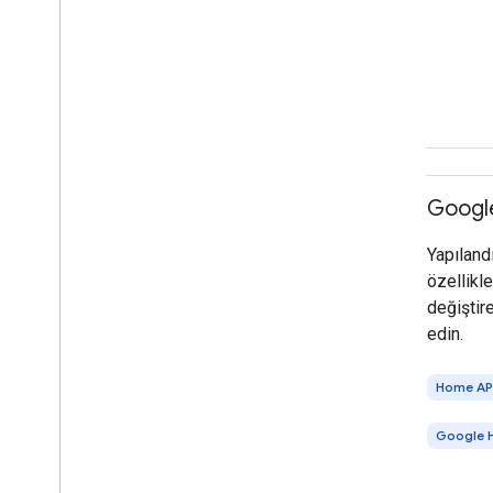
Googl
Yapılandı
özellikle
değiştire
edin.
Home API
Google 