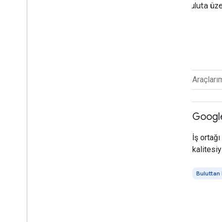
buluta üze
FILTRELEME ÖLÇÜTÜ
Ürün seçin
Google
Tümünü seç
İş ortağ
Buluttan buluta
kalitesiy
Home API'leri
Buluttan
Matter