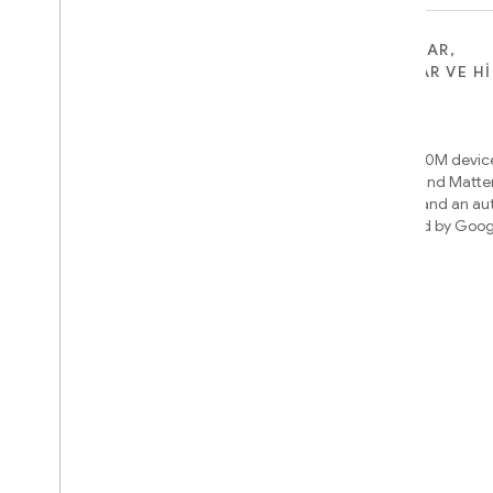
CIHAZLAR IÇIN
UYGULAMALAR,
PLATFORMLAR VE H
Matter
IÇIN
New IP-based smart home
Home APIs
connectivity protocol that enables
broad interoperability with many
Access over 600M device
ecosystems
Google Home and Matte
infrastructure, and an a
engine powered by Goog
Cloud-to-cloud
intelligence
Bulut arka ucunuzu Smart Home API
ile bağlayın
Derlenecek entegrasyonu
belirleyin
We’ll recommend an integration