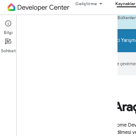
Geliştirme
Kaynaklar
Araçlar
Örnekler
Codelab uygulamaları
Bültenler
Bilgi
Home APIs Geliştirici Yarışm
Sohbet
Google, içerikleri tercih ettiğiniz dile çevirm
Ara
Home Devel
edilmesi v