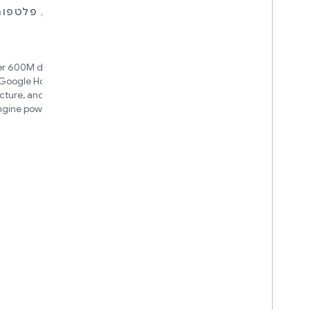
למכשירים
לאפליקציות, פלטפו
ושירותים
Matter
Home APIs
New IP-based smart home
r 600M devices, hubs for
connectivity protocol that enables
Google Home and Matter
broad interoperability with many
ucture, and an automation
ecosystems
ngine powered by Google
intelligence
Cloud-to-cloud
חיבור הקצה העורפי בענן ל-Smart
Home API
רוצה לדעת איך כדאי לשלב את
הפתרון שלך?
We’ll recommend an integration
based on your device and needs