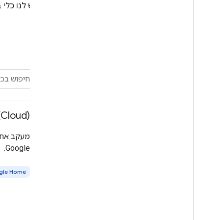
יש לנו כלי
אפשרות סינון
בחירת מוצר
(Cloud)
בחירת הכול
מעקב אחר
מענן לענן
Google.
ממשקי API לבית
gle Home
תקן Matter