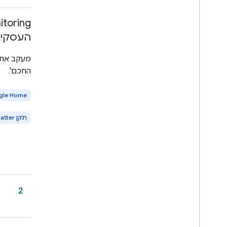
העסקית של me
מעקב אחר
החכם'.
gle Home
תקן Matter
2
1