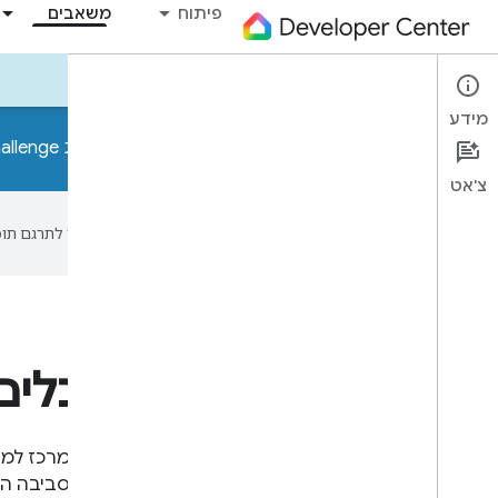
פיתוח
משאבים
כלים
דוגמאות
Codelabs
ניוזלטרים
מידע
מפתחים, אתם מוזמנים להשתתף בתחרות Home APIs Developer Challenge! אתם יכולים להציג לנו את המיומנויות שלכם כדי לזכות בפרסים מעניינים.
צ'אט
‫Google משתמשת בטכנולוגיית AI כדי לתרגם תוכן לשפה המועדפת עליך. בתרגומים כאלו עשויות להיות שגיאות.
כלים