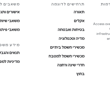
רמות
תרחישים לדוגמה
משאבים ל
תאורה
אישורים ותגי
אקלים
משאבי שיווק
Access ove
בטיחות ואבטחה
משאבי פיתו
infrastr
e
מדיה וטכנולוגיה
מידע משפ
מכשירי חשמל ביתיים
תנאים והגב
מכשירי חשמל למטבח
מדיניות למפ
חדרי שינה ורחצה
בחוץ