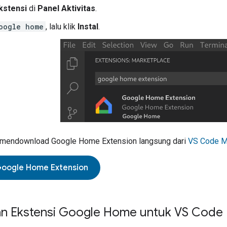
kstensi
di
Panel Aktivitas
.
oogle home
, lalu klik
Instal
.
t mendownload
Google Home Extension
langsung dari
VS Code M
oogle Home Extension
n Ekstensi Google Home untuk VS Code