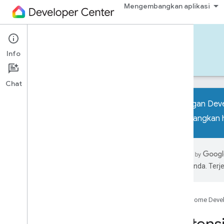
Mengembangkan aplikasi
Tools
Info
Alat
Contoh
Codelab
Newsletter
Chat
Tantangan Dev
memenangkan h
Semua alat
SDK Perangkat
Ekstensi Google Home untuk VS Code
pilihan Anda. Te
Taman Bermain Google Home
UI Automator Google Home
Google Home Deve
Penampil Grafik Rumah
Perangkat Virtual Materi