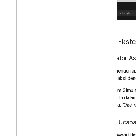
Fitur Eks
Simulator A
Untuk menguji a
berinteraksi de
Assistant Simul
lampu".
Di dala
misalnya,
"Oke, 
Batch Ucap
Untuk menguji i