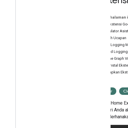
Ekstens
Mobile SDK
Plugin Google Home untuk Android
Pada halaman i
Studio
Fitur Ekstensi 
Simulator Asis
Lainnya
Batch Ucapan
Paket Pengujian Google Home
Alat Logging M
Analisis Google Cloud Platform
Cloud Logging
Sinkronkan validator data
Home Graph V
Validator Web
RTC
Menginstal Ekst
Menyiapkan Ekst
Matter
Cl
Google Home Ext
memberi Anda 
menyederhanak