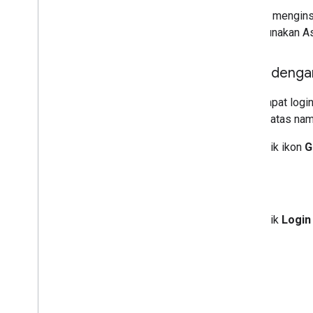
Setelah mengins
menggunakan
As
Login dengan
Anda dapat logi
Google atas nam
Klik ikon
G
Klik
Login