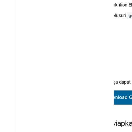
Klik ikon
E
Telusuri
g
Anda juga dapa
Download
G
Menyiapka