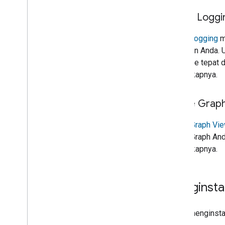
Cloud Loggi
Cloud Logging
m
Tindakan Anda.
real-time tepat
selengkapnya.
Home Graph
Home Graph Vie
Home Graph Anda
selengkapnya.
Menginsta
Untuk menginst