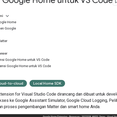
i Google Home untuk VS Code
ni
Google Home
ten Google
atter
iewer
ensi Google Home untuk VS Code
ensi Google Home untuk VS Code
oud-to-cloud
Local Home SDK
ension for Visual Studio Code
dirancang dan dibuat untuk devel
akses ke
Google Assistant Simulator
,
Google Cloud Logging
, Pel
an proses pengembangan
Matter
dan smart home Anda.