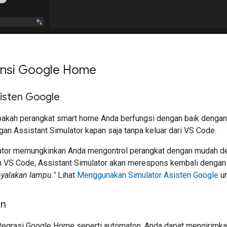
tensi Google Home
sisten Google
pakah perangkat smart home Anda berfungsi dengan baik denga
ngan
Assistant Simulator
kapan saja tanpa keluar dari VS Code.
ator
memungkinkan Anda mengontrol perangkat dengan mudah den
m VS Code,
Assistant Simulator
akan merespons kembali dengan p
nyalakan lampu."
Lihat
Menggunakan Simulator Asisten Google
un
an
ntegrasi Google Home seperti automaton, Anda dapat mengirimk