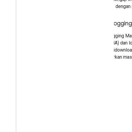
Google
dengan m
Alat Loggin
Alat Logging Ma
app (GHA)
dan lo
dapat didownloa
melaporkan mas