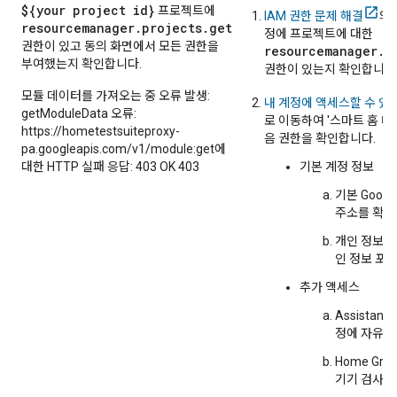
${your project id}
프로젝트에
IAM 권한 문제 해결
의 
resourcemanager.projects.get
정에 프로젝트에 대한
권한이 있고 동의 화면에서 모든 권한을
resourcemanager.p
부여했는지 확인합니다.
권한이 있는지 확인합니다
모듈 데이터를 가져오는 중 오류 발생:
내 계정에 액세스할 수 있
getModuleData 오류:
로 이동하여 '스마트 홈 테
https://hometestsuiteproxy-
음 권한을 확인합니다.
pa.googleapis.com/v1/module:get에
대한 HTTP 실패 응답: 403 OK 403
기본 계정 정보
기본 Goog
주소를 확
개인 정보(
인 정보 포함
추가 액세스
Assistant
사
정에 자유롭
Home Gr
기기 검사 및