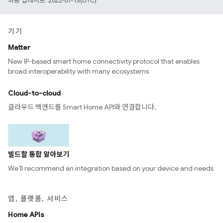
최종 업데이트: 2022-07-13(UTC)
기기
Matter
New IP-based smart home connectivity protocol that enables
broad interoperability with many ecosystems
Cloud-to-cloud
클라우드 백엔드를 Smart Home API와 연결합니다.
빌드할 통합 알아보기
We’ll recommend an integration based on your device and needs
앱, 플랫폼, 서비스
Home APIs