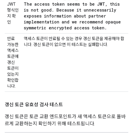
The access token seems to be JWT
,
this
JWT
is not good
.
Because it unnecessarily
형식인
exposes information about partner
지 확
implementation and we recommend opaque
인
symmetric encrypted access token
.
만료
액세스 토큰이 만료될 수 있는 경우 갱신 토큰을 제공해야 합
가능한
니다. 갱신 토큰이 없으면 이 테스트는 실패합니다.
액세스
토큰에
갱신
토큰이
있는지
확인합
니다.
갱신 토큰 유효성 검사 테스트
갱신 토큰은 토큰 교환 엔드포인트가 새 액세스 토큰으로 올바
르게 교환하는지 확인하기 위해 테스트됩니다.