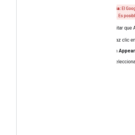
Advertencia:
El
Goog
Android Studio
. Es posi
Para evitar que
Haz clic e
En
Appear
Seleccion