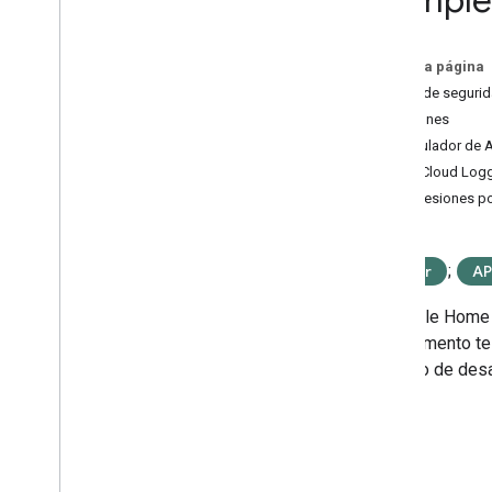
Complem
SDK para dispositivos móviles
En esta página
Complemento de Google Home para
Android Studio
Aviso de seguri
Funciones
Otros
Simulador de A
Conjunto de pruebas de Google Home
Ver Cloud Log
Estadísticas de Google Cloud Platform
Expresiones po
Validador de datos SYNC
Validador de Web
RTC
;
Matter
AP
El
Google Home P
complemento te
proceso de desar