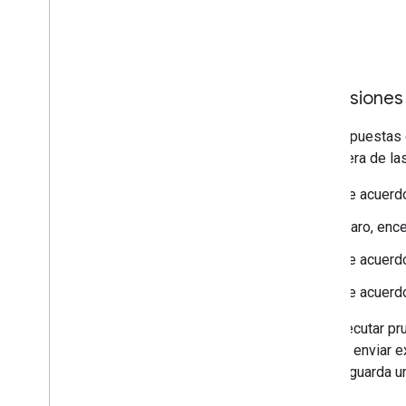
Expresiones 
Las respuestas
cualquiera de la
De acuerdo
Claro, enc
De acuerdo
De acuerdo
Para ejecutar p
puedes enviar e
que se guarda u