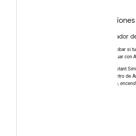
Funciones
Simulador d
Para probar si 
interactuar con
A
El
Assistant Sim
luz"
Dentro de
A
acuerdo, encendi