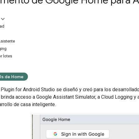
ento de Google Home para An
dad
sistente
ging
r lotes
Is de Home
lugin for Android Studio
se diseñó y creó para los desarrollad
 brinda acceso a
Google Assistant Simulator
, a Cloud Logging y 
rollo de casa inteligente.