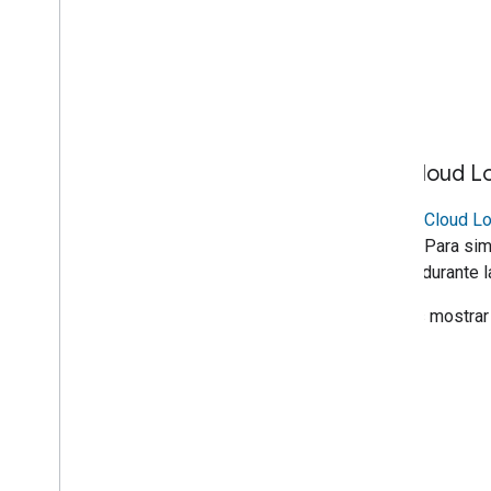
Ver Cloud L
Google Cloud L
Acción. Para simp
código durante l
Puedes mostrar r