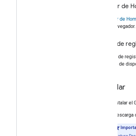
Lector de 
El lector de Ho
en tu navegador.
Visor de reg
El visor de regi
registro de disp
Instalar
Para instalar el
Descarga o
Importa