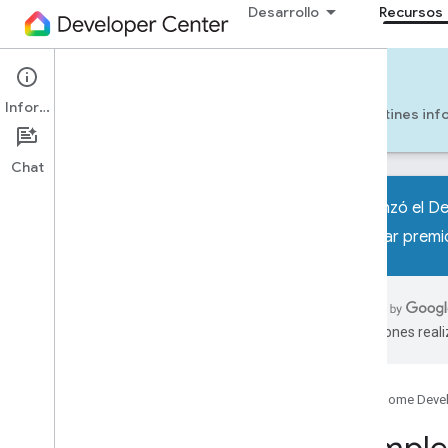
Desarrollo
Recursos
Tools
Información
Herramientas
Ejemplos
Codelabs
Boletines inf
Chat
¡Comenzó el Des
de ganar premio
Todas las herramientas
SDK del dispositivo
Extensión de Google Home para
traducciones real
VS Code
Zona de juegos de Google Home
UI Automator de Google Home
Google Home Deve
Visualizador de Home Graph
Importa el dispositivo virtual