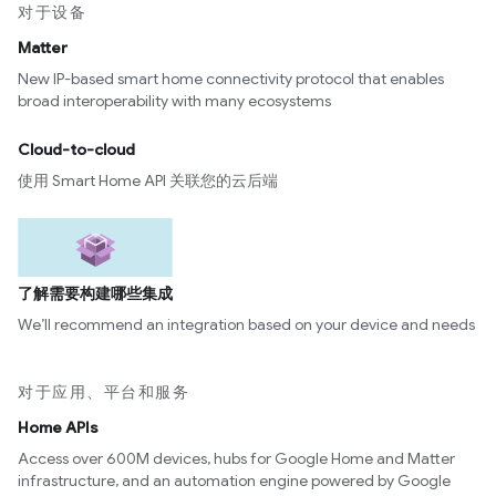
对于设备
Matter
New IP-based smart home connectivity protocol that enables
broad interoperability with many ecosystems
Cloud-to-cloud
使用 Smart Home API 关联您的云后端
了解需要构建哪些集成
We’ll recommend an integration based on your device and needs
对于应用、平台和服务
Home APIs
Access over 600M devices, hubs for Google Home and Matter
infrastructure, and an automation engine powered by Google