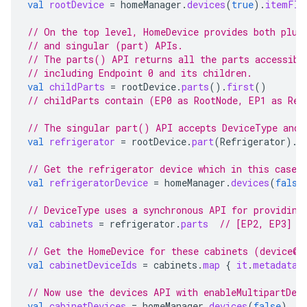
val
rootDevice
=
homeManager
.
devices
(
true
).
itemFlo
// On the top level, HomeDevice provides both plur
// and singular (part) APIs.
// The parts() API returns all the parts accessibl
// including Endpoint 0 and its children.
val
childParts
=
rootDevice
.
parts
().
first
()
// childParts contain (EP0 as RootNode, EP1 as Ref
// The singular part() API accepts DeviceType and 
val
refrigerator
=
rootDevice
.
part
(
Refrigerator
).
f
// Get the refrigerator device which in this case 
val
refrigeratorDevice
=
homeManager
.
devices
(
false
// DeviceType uses a synchronous API for providing
val
cabinets
=
refrigerator
.
parts
// [EP2, EP3]
// Get the HomeDevice for these cabinets (device@u
val
cabinetDeviceIds
=
cabinets
.
map
{
it
.
metadata
.
// Now use the devices API with enableMultipartDev
val
cabinetDevices
=
homeManager
.
devices
(
false
)