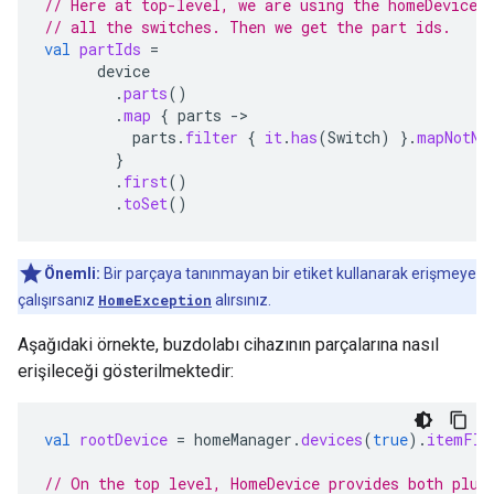
// Here at top-level, we are using the homeDevice.
// all the switches. Then we get the part ids.
val
partIds
=
device
.
parts
()
.
map
{
parts
->
parts
.
filter
{
it
.
has
(
Switch
)
}.
mapNotNu
}
.
first
()
.
toSet
()
Önemli:
Bir parçaya tanınmayan bir etiket kullanarak erişmeye
çalışırsanız
HomeException
alırsınız.
Aşağıdaki örnekte, buzdolabı cihazının parçalarına nasıl
erişileceği gösterilmektedir:
val
rootDevice
=
homeManager
.
devices
(
true
).
itemFlo
// On the top level, HomeDevice provides both plur