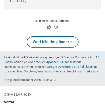
}.
first
()
Bu size yardımcı oldu mu?
Geri bildirim gönderin
Aksi belirtilmediği sürece bu sayfanın içeriği
Creative Commons Atıf 4.0
Lisansı
altında ve kod örnekleri
Apache 2.0 Lisansı
altında
lisanslanmıştır. Ayrıntılı bilgi için
Google Developers Site Politikaları
'na
göz atın. Java, Oracle ve/veya satış ortaklarının tescilli ticari markasıdır.
Son güncelleme tarihi: 2026-08-04 UTC.
CIHAZLAR IÇIN
Matter