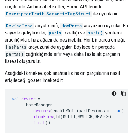
erişilebilir. Anlamsal etiketler, Home API'lerinde
DescriptorTrait.SemanticTagStruct
ile uygulanır.
DeviceType
soyut sınıfı,
HasParts
arayüzünü uygular. Bu
sayede geliştiriciler,
parts
özelliği ve
part()
yöntemi
aracılığıyla cihaz ağacında gezinebilir. Her bir parça örneği,
HasParts
arayüzünü de uygular. Böylece bir parçada
parts()
çağrıldığında sıfır veya daha fazla alt parçanın
listesi oluşturulur.
Aşağıdaki örnekte, çok anahtarlı cihazın parçalarına nasıl
erişileceği gösterilmektedir:
val
device
=
homeManager
.
devices
(
enableMultipartDevices
=
true
)
.
itemFlow
(
Id
(
MULTI_SWITCH_DEVICE
))
.
first
()