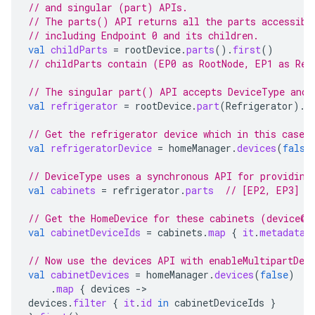
// and singular (part) APIs.
// The parts() API returns all the parts accessibl
// including Endpoint 0 and its children.
val
childParts
=
rootDevice
.
parts
().
first
()
// childParts contain (EP0 as RootNode, EP1 as Ref
// The singular part() API accepts DeviceType and 
val
refrigerator
=
rootDevice
.
part
(
Refrigerator
).
f
// Get the refrigerator device which in this case 
val
refrigeratorDevice
=
homeManager
.
devices
(
false
// DeviceType uses a synchronous API for providing
val
cabinets
=
refrigerator
.
parts
// [EP2, EP3]
// Get the HomeDevice for these cabinets (device@u
val
cabinetDeviceIds
=
cabinets
.
map
{
it
.
metadata
.
// Now use the devices API with enableMultipartDev
val
cabinetDevices
=
homeManager
.
devices
(
false
)
.
map
{
devices
->
devices
.
filter
{
it
.
id
in
cabinetDeviceIds
}