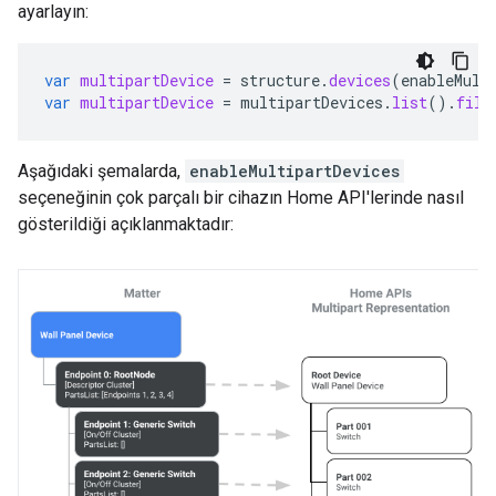
ayarlayın:
var
multipartDevice
=
structure
.
devices
(
enableMult
var
multipartDevice
=
multipartDevices
.
list
().
filt
Aşağıdaki şemalarda,
enableMultipartDevices
seçeneğinin çok parçalı bir cihazın Home API'lerinde nasıl
gösterildiği açıklanmaktadır: