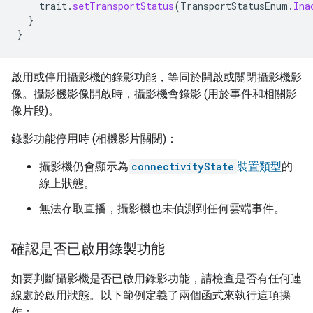
trait
.
setTransportStatus
(
TransportStatusEnum
.
Ina
}
}
啟用或停用攝影機的錄影功能，等同於開啟或關閉攝影機影
像。攝影機影像開啟時，攝影機會錄影 (用於事件和相關影
像片段)。
錄影功能停用時 (相機影片關閉)：
攝影機仍會顯示為
connectivityState
裝置類型
的
線上狀態。
無法存取直播，攝影機也未偵測到任何雲端事件。
確認是否已啟用錄製功能
如要判斷攝影機是否已啟用錄影功能，請檢查是否有任何連
線處於啟用狀態。以下範例定義了兩個函式來執行這項操
作：