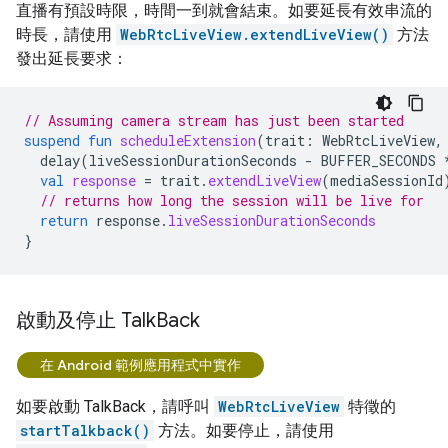
直播有預設時限，時間一到就會結束。如要延長有效串流的
時長，請使用
WebRtcLiveView.extendLiveView()
方法
發出延長要求：
// Assuming camera stream has just been started
suspend
fun
scheduleExtension
(
trait
:
WebRtcLiveView
,
delay
(
liveSessionDurationSeconds
-
BUFFER_SECONDS
val
response
=
trait
.
extendLiveView
(
mediaSessionId
// returns how long the session will be live for
return
response
.
liveSessionDurationSeconds
}
啟動及停止 Talk
Back
在 Android 範例應用程式中實作
如要啟動 TalkBack，請呼叫
WebRtcLiveView
特徵的
startTalkback()
方法。如要停止，請使用