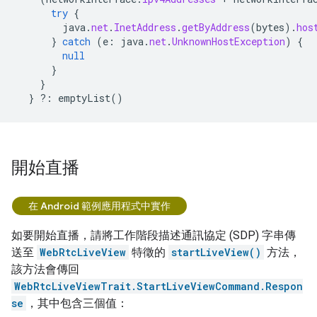
try
{
java
.
net
.
InetAddress
.
getByAddress
(
bytes
).
hos
}
catch
(
e
:
java
.
net
.
UnknownHostException
)
{
null
}
}
}
?:
emptyList
()
開始直播
在 Android 範例應用程式中實作
如要開始直播，請將工作階段描述通訊協定 (SDP) 字串傳
送至
WebRtcLiveView
特徵的
startLiveView()
方法，
該方法會傳回
WebRtcLiveViewTrait.StartLiveViewCommand.Respon
se
，其中包含三個值：