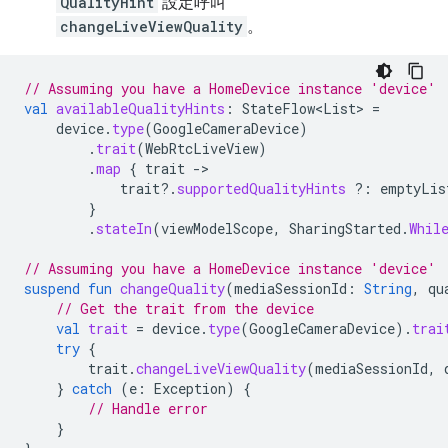
QualityHint
設定呼叫
changeLiveViewQuality
。
// Assuming you have a HomeDevice instance 'device'
val
availableQualityHints
:
StateFlow
<
List
>
=
device
.
type
(
GoogleCameraDevice
)
.
trait
(
WebRtcLiveView
)
.
map
{
trait
->
trait
?.
supportedQualityHints
?:
emptyLis
}
.
stateIn
(
viewModelScope
,
SharingStarted
.
Whil
// Assuming you have a HomeDevice instance 'device'
suspend
fun
changeQuality
(
mediaSessionId
:
String
,
qu
// Get the trait from the device
val
trait
=
device
.
type
(
GoogleCameraDevice
).
trai
try
{
trait
.
changeLiveViewQuality
(
mediaSessionId
,
}
catch
(
e
:
Exception
)
{
// Handle error
}