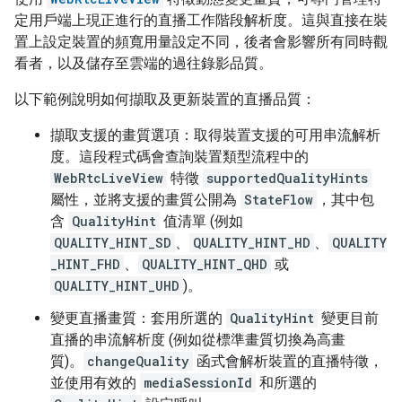
定用戶端上現正進行的直播工作階段解析度。這與直接在裝
置上設定裝置的頻寬用量設定不同，後者會影響所有同時觀
看者，以及儲存至雲端的過往錄影品質。
以下範例說明如何擷取及更新裝置的直播品質：
擷取支援的畫質選項：取得裝置支援的可用串流解析
度。這段程式碼會查詢裝置類型流程中的
WebRtcLiveView
特徵
supportedQualityHints
屬性，並將支援的畫質公開為
StateFlow
，其中包
含
QualityHint
值清單 (例如
QUALITY_HINT_SD
、
QUALITY_HINT_HD
、
QUALITY
_HINT_FHD
、
QUALITY_HINT_QHD
或
QUALITY_HINT_UHD
)。
變更直播畫質：套用所選的
QualityHint
變更目前
直播的串流解析度 (例如從標準畫質切換為高畫
質)。
changeQuality
函式會解析裝置的直播特徵，
並使用有效的
mediaSessionId
和所選的