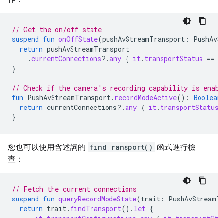
// Get the on/off state
suspend
fun
onOffState
(
pushAvStreamTransport
:
PushAv
return
pushAvStreamTransport
.
currentConnections
?.
any
{
it
.
transportStatus
==
}
// Check if the camera's recording capability is ena
fun
PushAvStreamTransport
.
recordModeActive
():
Boolea
return
currentConnections
?.
any
{
it
.
transportStatu
}
您也可以使用含述詞的
findTransport()
函式進行檢
查：
// Fetch the current connections
suspend
fun
queryRecordModeState
(
trait
:
PushAvStream
return
trait
.
findTransport
().
let
{