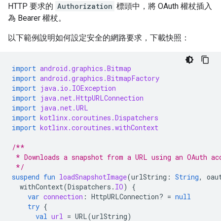
HTTP 要求的
Authorization
標頭中，將 OAuth 權杖插入
為 Bearer 權杖。
以下範例說明如何設定安全的網路要求，下載快照：
import
android.graphics.Bitmap
import
android.graphics.BitmapFactory
import
java.io.IOException
import
java.net.HttpURLConnection
import
java.net.URL
import
kotlinx.coroutines.Dispatchers
import
kotlinx.coroutines.withContext
/**
 * Downloads a snapshot from a URL using an OAuth ac
 */
suspend
fun
loadSnapshotImage
(
urlString
:
String
,
oau
withContext
(
Dispatchers
.
IO
)
{
var
connection
:
HttpURLConnection? 
=
null
try
{
val
url
=
URL
(
urlString
)