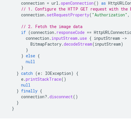
connection
=
url
.
openConnection
()
as
HttpURLCo
// 1. Configure the HTTP GET request with the 
connection
.
setRequestProperty
(
"Authorization"
,
// 2. Fetch the image data
if
(
connection
.
responseCode
==
HttpURLConnecti
connection
.
inputStream
.
use
{
inputStream
->
BitmapFactory
.
decodeStream
(
inputStream
)
}
}
else
{
null
}
}
catch
(
e
:
IOException
)
{
e
.
printStackTrace
()
null
}
finally
{
connection
?.
disconnect
()
}
}