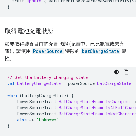
trait
.
update
{
setCurrentLowPowerModeSensitivity
(
v
}
取得電池充電狀態
如要取得裝置目前的充電狀態 (充電中、已充飽電或未充
電)，請使用
PowerSource
特徵的
batChargeState
屬
性。
// Get the battery charging state
val
batteryChargeState
=
powerSource
.
batChargeState
when
(
batteryChargeState
)
{
PowerSourceTrait
.
BatChargeStateEnum
.
IsCharging
-
PowerSourceTrait
.
BatChargeStateEnum
.
IsAtFullChar
PowerSourceTrait
.
BatChargeStateEnum
.
IsNotChargin
else
->
"Unknown"
}