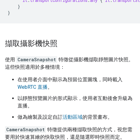
it
.
transportConfigurations
.
any
{
it
.
transportSt
}
}
擷取攝影機快照
使用
CameraSnapshot
特徵從攝影機擷取靜態圖片快照。
這些快照適用於多種情境：
在使用者介面中顯示為預留位置圖塊，同時載入
WebRTC 直播
。
以靜態預覽圖片的形式顯示，使用者互動後會升級為
直播。
做為繪製及設定自訂
活動區域
的背景畫布。
CameraSnapshot
特徵提供兩種擷取快照的方式，視您需
要用於快速算繪的快取快照，還是隨選即時快照而定。