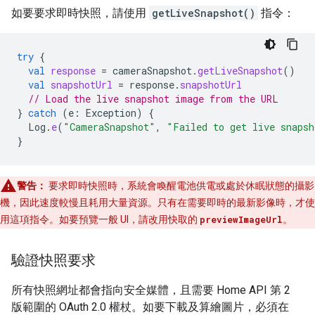
如要要求即時快照，請使用
getLiveSnapshot()
指令：
try
{
val
response
=
cameraSnapshot
.
getLiveSnapshot
()
val
snapshotUrl
=
response
.
snapshotUrl
// Load the live snapshot image from the URL
}
catch
(
e
:
Exception
)
{
Log
.
e
(
"CameraSnapshot"
,
"Failed to get live snapsh
}
警告：
要求即時快照時，系統會喚醒電池供電或處於休眠狀態的攝影
機，因此速度較慢且耗用大量資源。只有在需要即時的最新影像時，才使
用這項指令。如要預覽一般 UI，請改用快取的
previewImageUrl
。
驗證快照要求
所有快照網址都會指向安全媒體，且需要 Home API 第 2
版範圍的 OAuth 2.0 權杖。如要下載及算繪圖片，必須在