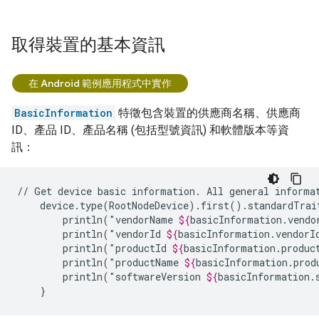
取得裝置的基本資訊
在 Android 範例應用程式中實作
BasicInformation
特徵包含裝置的供應商名稱、供應商
ID、產品 ID、產品名稱 (包括型號資訊) 和軟體版本等資
訊：
//
Get
device
basic
information.
All
general
informa
device.type(RootNodeDevice).first().standardTrai
println("vendorName
${
basicInformation
.
vendo
println("vendorId
${
basicInformation
.
vendorI
println("productId
${
basicInformation
.
produc
println("productName
${
basicInformation
.
prod
println("softwareVersion
${
basicInformation
.
}