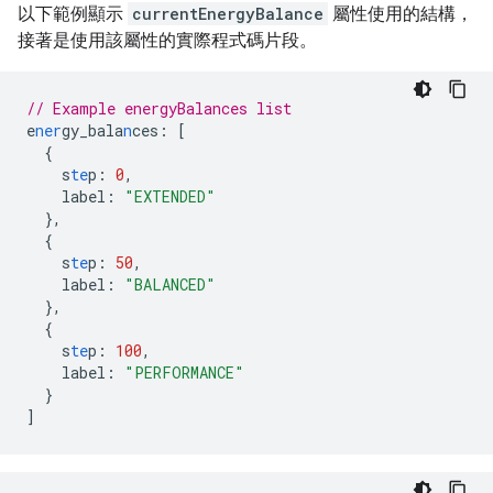
以下範例顯示
currentEnergyBalance
屬性使用的結構，
接著是使用該屬性的實際程式碼片段。
// Example energyBalances list
e
ner
gy_bala
n
ces
:
[
{
s
te
p
:
0
,
label
:
"EXTENDED"
},
{
s
te
p
:
50
,
label
:
"BALANCED"
},
{
s
te
p
:
100
,
label
:
"PERFORMANCE"
}
]