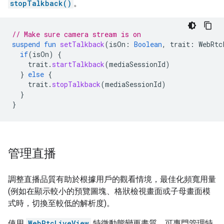
stopTalkback()
。
// Make sure camera stream is on
suspend
fun
setTalkback
(
isOn
:
Boolean
,
trait
:
WebRtc
if
(
isOn
)
{
trait
.
startTalkback
(
mediaSessionId
)
}
else
{
trait
.
stopTalkback
(
mediaSessionId
)
}
}
管理直播
調整直播品質有助於根據用戶的觀看情境，最佳化頻寬用量
(例如在顯示較小的預覽圖塊、格狀檢視畫面或子母畫面模
式時，切換至較低的解析度)。
使用
WebRtcLiveView
特徵動態變更畫質，可專門管理特