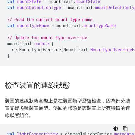
val
mountState
=
mountTrait
.
mountState
val
mountDetectionType
=
mountTrait
.
mountDetectionTy
// Read the current mount type name
val
mountTypeName
=
mountTrait
.
mountTypeName
// Update the mount type override
mountTrait
.
update
{
setMountTypeOverride
(
MountTrait
.
MountTypeOverrideE
}
檢查裝置的連線狀態
裝置的連線狀態實際上是在裝置類型層級檢查，因為部分裝
置支援多種裝置類型。傳回的狀態是該裝置上所有特徵的連
線狀態組合。
val
lightConnectivity
=
dimmableLightDevice
.
metadata