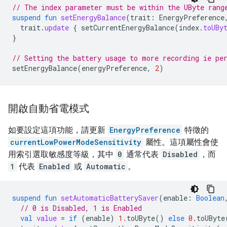
// The index parameter must be within the UByte rang
suspend
fun
setEnergyBalance
(
trait
:
EnergyPreference
trait
.
update
{
setCurrentEnergyBalance
(
index
.
toUBy
}
// Setting the battery usage to more recording ie pe
setEnergyBalance
(
energyPreference
,
2
)
開啟自動省電模式
如要設定這項功能，請更新
EnergyPreference
特徵的
currentLowPowerModeSensitivity
屬性。這項屬性會使
用索引選取敏感度等級，其中
0
通常代表
Disabled
，而
1
代表
Enabled
或
Automatic
。
suspend
fun
setAutomaticBatterySaver
(
enable
:
Boolean
// 0 is Disabled, 1 is Enabled
val
value
=
if
(
enable
)
1.
toUByte
()
else
0.
toUByte