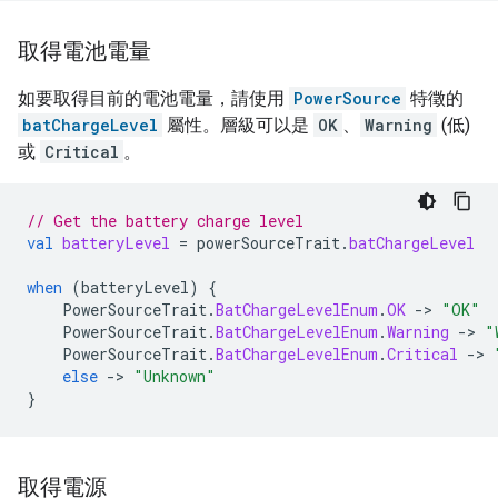
取得電池電量
如要取得目前的電池電量，請使用
PowerSource
特徵的
batChargeLevel
屬性。層級可以是
OK
、
Warning
(低)
或
Critical
。
// Get the battery charge level
val
batteryLevel
=
powerSourceTrait
.
batChargeLevel
when
(
batteryLevel
)
{
PowerSourceTrait
.
BatChargeLevelEnum
.
OK
->
"OK"
PowerSourceTrait
.
BatChargeLevelEnum
.
Warning
->
"
PowerSourceTrait
.
BatChargeLevelEnum
.
Critical
->
else
->
"Unknown"
}
取得電源