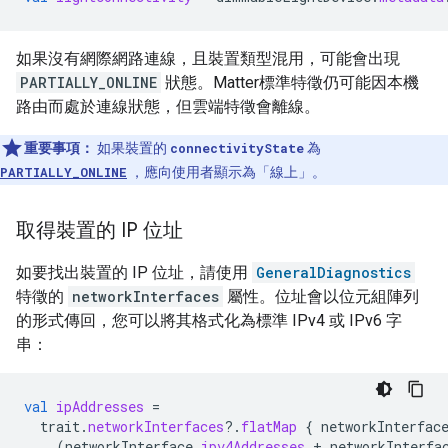
如果沒有網際網路連線，且裝置類型混用，可能會出現
PARTIALLY_ONLINE
狀態。
Matter
標準特徵仍可能因本機
路由而處於連線狀態，但雲端特徵會離線。
重要事項：
如果裝置的
connectivityState
為
PARTIALLY_ONLINE
，應向使用者顯示為「線上」。
取得裝置的 IP 位址
如要找出裝置的 IP 位址，請使用
GeneralDiagnostics
特徵的
networkInterfaces
屬性。位址會以位元組陣列
的形式傳回，您可以將其格式化為標準 IPv4 或 IPv6 字
串：
val
ipAddresses
=
trait
.
networkInterfaces
?.
flatMap
{
networkInterfac
(
networkInterface
.
ipv4Addresses
+
networkInterfa