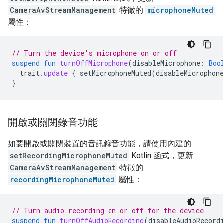
CameraAvStreamManagement
特徵的
microphoneMuted
屬性：
// Turn the device's microphone on or off
suspend
fun
turnOffMicrophone
(
disableMicrophone
:
Boo
trait
.
update
{
setMicrophoneMuted
(
disableMicrophon
}
開啟或關閉錄音功能
如要開啟或關閉裝置的音訊錄音功能，請使用內建的
setRecordingMicrophoneMuted
Kotlin 函式，更新
CameraAvStreamManagement
特徵的
recordingMicrophoneMuted
屬性：
// Turn audio recording on or off for the device
suspend
fun
turnOffAudioRecording
(
disableAudioRecord