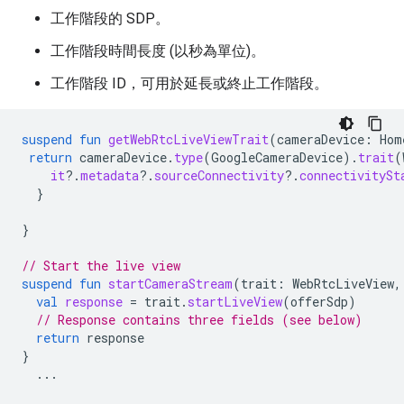
工作階段的 SDP。
工作階段時間長度 (以秒為單位)。
工作階段 ID，可用於延長或終止工作階段。
suspend
fun
getWebRtcLiveViewTrait
(
cameraDevice
:
Hom
return
cameraDevice
.
type
(
GoogleCameraDevice
).
trait
(
it
?.
metadata
?.
sourceConnectivity
?.
connectivitySt
}
}
// Start the live view
suspend
fun
startCameraStream
(
trait
:
WebRtcLiveView
,
val
response
=
trait
.
startLiveView
(
offerSdp
)
// Response contains three fields (see below)
return
response
}
...