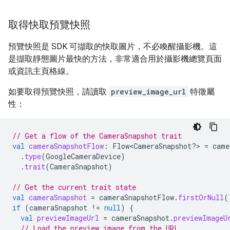
取得快取預覽快照
預覽快照是 SDK 可擷取的快取圖片，不必喚醒攝影機。這
是擷取靜態圖片最快的方法，非常適合用於攝影機總覽頁面
或資訊主頁格線。
如要取得預覽快照，請讀取
preview_image_url
特徵屬
性：
// Get a flow of the CameraSnapshot trait
val
cameraSnapshotFlow
:
Flow
<
CameraSnapshot?>
=
came
.
type
(
GoogleCameraDevice
)
.
trait
(
CameraSnapshot
)
// Get the current trait state
val
cameraSnapshot
=
cameraSnapshotFlow
.
firstOrNull
(
if
(
cameraSnapshot
!=
null
)
{
val
previewImageUrl
=
cameraSnapshot
.
previewImageU
// Load the preview image from the URL