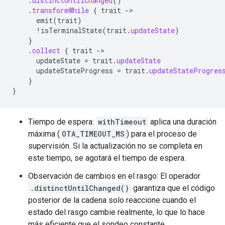
.
distinctUntilChanged
()
.
transformWhile
{
trait
-
emit
(
trait
)
!
isTerminalState
(
trait
.
updateState
)
}
.
collect
{
trait
-
updateState
=
trait
.
updateState
updateStateProgress
=
trait
.
updateStateProgres
}
}
Tiempo de espera:
withTimeout
aplica una duración
máxima (
OTA_TIMEOUT_MS
) para el proceso de
supervisión. Si la actualización no se completa en
este tiempo, se agotará el tiempo de espera.
Observación de cambios en el rasgo: El operador
.distinctUntilChanged()
garantiza que el código
posterior de la cadena solo reaccione cuando el
estado del rasgo cambie realmente, lo que lo hace
más eficiente que el sondeo constante.