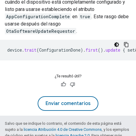
cuándo el dispositivo está completamente configurado y
listo para usarse estableciendo el atributo
AppConfigurationComplete
en
true
. Este rasgo debe
usarse después del rasgo
OtaSoftwareUpdateRequestor
.
device
.
trait
(
ConfigurationDone
).
first
().
update
{
set
¿Te resultó útil?
Enviar comentarios
Salvo que se indique lo contrario, el contenido de esta página está
sujeto a la
licencia Atribución 4.0 de Creative Commons
, y los ejemplos
de código están sujetos a la
licencia Apache 2.0
. Para obtener más