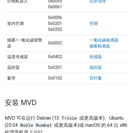
扫地机器人
0x0055
完全清理
0x0061
0x0006
室内空调
0x0201
空调
0x0202
烟雾/一氧化碳报警
一氧化碳检测器
0x005C
器
烟雾检测器
温度传感器
0x0402
传感器
温控器
0x0201
温控器
窗帘
0x0102
百叶窗
安装 MVD
MVD
可在运行 Debian (13
Trixie
或更高版本)、Ubuntu
(20.04
Noble Numbat
或更高版本)或 macOS 的 64 位 x86
处理器机器上运行。