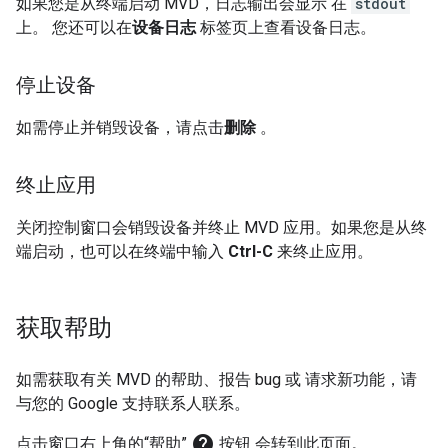
如果您是从终端启动
MVD
，日志输出会显示 在
stdout
上。 您还可以在
设备日志
标签页上查看设备日志。
停止设备
如需停止并销毁设备，请点击
删除
。
终止应用
关闭控制窗口会销毁设备并终止
MVD
应用。如果您是从终
端启动，也可以在终端中输入
Ctrl-C
来终止应用。
获取帮助
如需获取有关
MVD
的帮助、报告 bug 或 请求新功能，请
与您的 Google 支持联系人联系。
help
点击窗口右上角的“帮助”
按钮 会转到此页面。