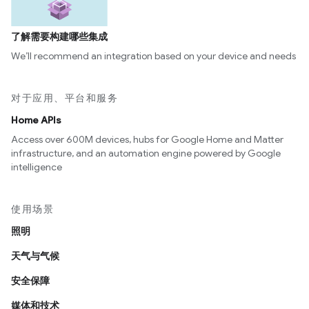
了解需要构建哪些集成
We’ll recommend an integration based on your device and needs
对于应用、平台和服务
Home APIs
Access over 600M devices, hubs for Google Home and Matter
infrastructure, and an automation engine powered by Google
intelligence
使用场景
照明
天气与气候
安全保障
媒体和技术