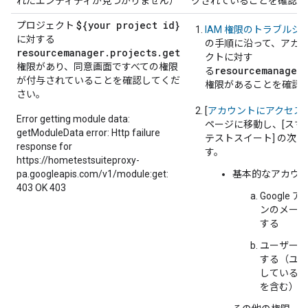
れたエンティティが見つかりません）
クされていることを確認し
${your project id}
プロジェクト
IAM 権限のトラブルシ
に対する
の手順に沿って、アカ
resourcemanager.projects.get
クトに対す
権限があり、同意画面ですべての権限
resourcemanager.
る
が付与されていることを確認してくだ
権限があることを確認
さい。
[
アカウントにアクセス
Error getting module data:
ページに移動し、[スマ
getModuleData error: Http failure
テストスイート] の次
response for
す。
https://hometestsuiteproxy-
pa.googleapis.com/v1/module:get:
基本的なアカウ
403 OK 403
Google
ンのメール
する
ユーザーの
する（ユー
しているす
を含む）