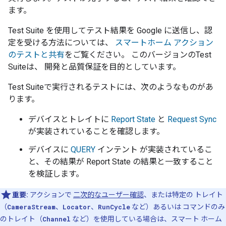
ます。
Test Suite
を使用してテスト結果を Google に送信し、認
定を受ける方法については、
スマートホーム アクション
のテストと共有
をご覧ください。 このバージョンの
Test
Suite
は、 開発と品質保証を目的としています。
Test Suite
で実行されるテストには、次のようなものがあ
ります。
デバイスとトレイトに
Report State
と
Request Sync
が実装されていることを確認します。
デバイスに
QUERY
インテント が実装されているこ
と、その結果が Report State の結果と一致すること
を検証します。
重要:
アクションで
二次的なユーザー確認
、または特定の トレイト
（
CameraStream
、
Locator
、
RunCycle
など）あるいは コマンドのみ
のトレイト（
Channel
など）を使用している場合は、スマート ホーム