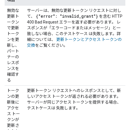
項目
無効な
サーバーは、無効な更新トークン リクエストに対し
{"error": "invalid
_
grant"}
更新ト
て、
を含む HTTP
ークン
400 Bad Request エラーを返す必要があります。 レ
で更新
スポンスが「エラーコードまたはメッセージ」と一
トーク
致しない場合、このテストケース は失敗します。詳
ンを更
細については、
更新トークンとアクセス トークンの
新し、
交換
をご覧ください。
パート
ナーの
レスポ
ンスを
確認す
る
トーク
更新トークン リクエストへのレスポンスとして、新
ンの更
しいアクセス トークンが返される必要があります。
新後に
サーバーが同じアクセス トークンを提供する場合、
アクセ
テストケースは 失敗します。
ス トー
クンが
更新さ