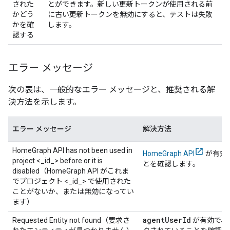
された
とができます。新しい更新トークンが使用される前
かどう
に古い更新トークンを無効にすると、テストは失敗
かを確
します。
認する
エラー メッセージ
次の表は、一般的なエラー メッセージと、推奨される解
決方法を示します。
エラー メッセージ
解決方法
HomeGraph API has not been used in
HomeGraph API
が有効
project <_id_> before or it is
とを確認します。
disabled（HomeGraph API がこれま
でプロジェクト <_id_> で使用された
ことがないか、または無効になってい
ます）
agent
User
Id
Requested Entity not found（要求さ
が有効で、