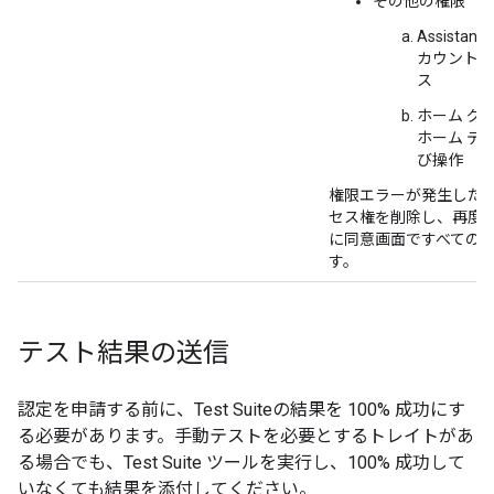
その他の権限
Assistant
の
カウントへ
ス
ホーム グ
ホーム デ
び操作
権限エラーが発生した
セス権を削除し、再度
に同意画面ですべての
す。
テスト結果の送信
認定を申請する前に、
Test Suite
の結果を 100% 成功にす
る必要があります。手動テストを必要とするトレイトがあ
る場合でも、
Test Suite
ツールを実行し、100% 成功して
いなくても結果を添付してください。