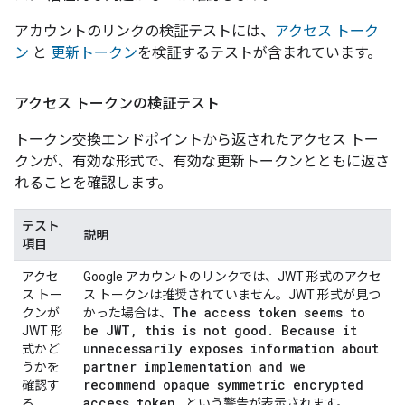
アカウントのリンクの検証テストには、
アクセス トーク
ン
と
更新トークン
を検証するテストが含まれています。
アクセス トークンの検証テスト
トークン交換エンドポイントから返されたアクセス トー
クンが、有効な形式で、有効な更新トークンとともに返さ
れることを確認します。
テスト
説明
項目
アクセ
Google アカウントのリンクでは、JWT 形式のアクセ
ス トー
ス トークンは推奨されていません。JWT 形式が見つ
The access token seems to
クンが
かった場合は、
be JWT
,
this is not good
.
Because it
JWT 形
unnecessarily exposes information about
式かど
partner implementation and we
うかを
recommend opaque symmetric encrypted
確認す
access token
.
る
という警告が表示されます。