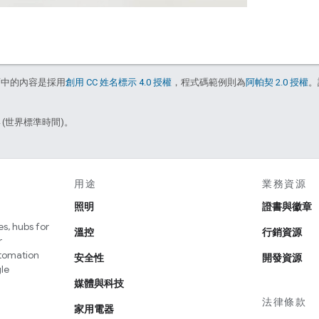
面中的內容是採用
創用 CC 姓名標示 4.0 授權
，程式碼範例則為
阿帕契 2.0 授權
。
4 (世界標準時間)。
用途
業務資源
照明
證書與徽章
s, hubs for
溫控
行銷資源
r
utomation
安全性
開發資源
le
媒體與科技
法律條款
家用電器