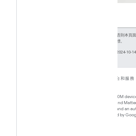
除非另有註明，否則本頁
聯企業的註冊商標。
上次更新時間：2024-10-1
裝置
應用程式、平台和服務
Matter
Home APIs
New IP-based smart home
Access over 600M device
connectivity protocol that enables
Google Home and Matte
broad interoperability with many
infrastructure, and an a
ecosystems
engine powered by Goog
intelligence
Cloud-to-cloud