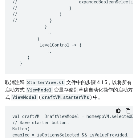
//                         expandedBooleanSelection
//                     }

//                 )

//             }

             }

              ...

          }

           LevelControl -> {

              ...

      }

取消注释
StarterView.kt
文件中的步骤 4.1.5，以将所有
启动方式
ViewModel
变量存储到草稿自动化操作的启动方
式
ViewModel
(
draftVM.starterVMs
) 中。
val
draftVM:
DraftViewModel
=
homeAppVM.selectedDra
//
Save
starter
button:

Button(

enabled
=
isOptionsSelected
 && 
isValueProvided,
