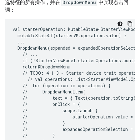
选特征的所有操作，并在
DropdownMenu
中实现点击回
调：
val
starterOperation:
MutableState<StarterViewMode
mutableStateOf(starterVM.operation.value)
DropdownMenu(expanded
=
expandedOperationSelecti
//
if
//
TODO:
4.1.3
-
Starter
device
trait
operatio
//
val
operations:
List<StarterViewModel.Ope
//
for
(operation
in
operations)
//
//
text
=
{
Text(operation.toString()
//
onClick
=
//
scope.launch
//
starterOperation.value
=
//
//
expandedOperationSelection
=
//