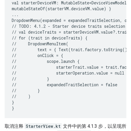
val
starterDeviceVM:
MutableState<DeviceViewModel?
mutableStateOf(starterVM.deviceVM.value)
}

...

DropdownMenu(expanded
=
expandedTraitSelection,
on
//
TODO:
4.1.2
-
Starter
device
traits
selection
d
//
val
deviceTraits
=
starterDeviceVM.value?.trait
//
for
(trait
in
deviceTraits)
{

//
DropdownMenuItem(

//
text
=
{
Text(trait.factory.toString())
//
onClick
=
{

//
scope.launch
{

//
starterTrait.value
=
trait.facto
//
starterOperation.value
=
null

//
}

//
expandedTraitSelection
=
false

//
}

//
)

}

取消注释
StarterView.kt
文件中的第 4.1.3 步，以呈现所