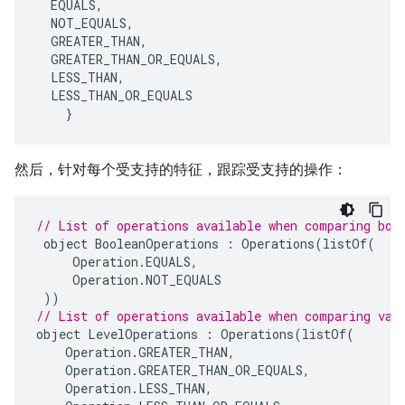
EQUALS
,
NOT_EQUALS
,
GREATER_THAN
,
GREATER_THAN_OR_EQUALS
,
LESS_THAN
,
LESS_THAN_OR_EQUALS
}
然后，针对每个受支持的特征，跟踪受支持的操作：
// List of operations available when comparing boo
object
BooleanOperations
:
Operations
(
listOf
(
Operation
.
EQUALS
,
Operation
.
NOT_EQUALS
))
// List of operations available when comparing val
object
LevelOperations
:
Operations
(
listOf
(
Operation
.
GREATER_THAN
,
Operation
.
GREATER_THAN_OR_EQUALS
,
Operation
.
LESS_THAN
,