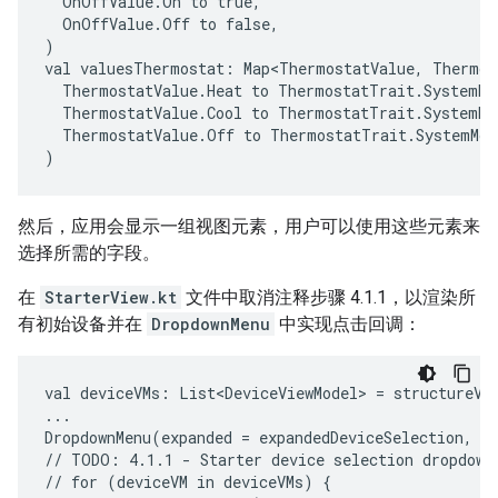
OnOffValue.On
to
OnOffValue.Off
to
false,

)

val
valuesThermostat:
Map<ThermostatValue,
Thermos
ThermostatValue.Heat
to
ThermostatValue.Cool
to
ThermostatValue.Off
to
ThermostatTrait.SystemMod
然后，应用会显示一组视图元素，用户可以使用这些元素来
选择所需的字段。
在
StarterView.kt
文件中取消注释步骤 4.1.1，以渲染所
有初始设备并在
DropdownMenu
中实现点击回调：
val
deviceVMs:
List<DeviceViewModel>
=
structureVM
...

DropdownMenu(expanded
=
expandedDeviceSelection,
o
//
TODO:
4.1.1
-
Starter
device
selection
dropdown

//
for
(deviceVM
in
deviceVMs)
{
