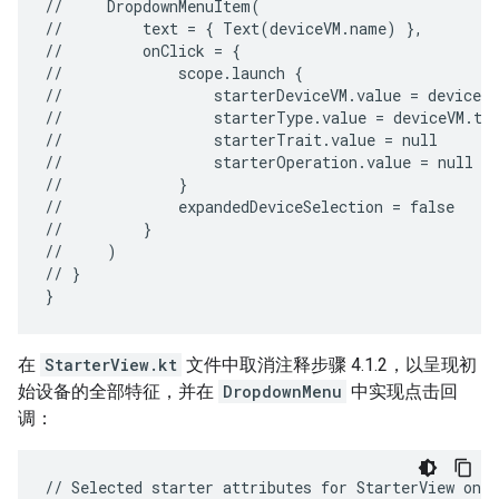
//
DropdownMenuItem(

//
text
=
{
Text(deviceVM.name)
},

//
onClick
=
{

//
scope.launch
{

//
starterDeviceVM.value
=
deviceVM

//
starterType.value
=
deviceVM.typ
//
starterTrait.value
=
null

//
starterOperation.value
=
null

//
}

//
expandedDeviceSelection
=
false

//
}

//
)

//
}

在
StarterView.kt
文件中取消注释步骤 4.1.2，以呈现初
始设备的全部特征，并在
DropdownMenu
中实现点击回
调：
//
Selected
starter
attributes
for
StarterView
on
s