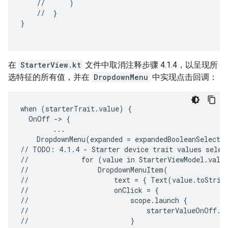
//
//
}

}

在
StarterView.kt
文件中取消注释步骤 4.1.4，以呈现所
选特征的所有值，并在
DropdownMenu
中实现点击回调：
when (starterTrait.value) {

  OnOff -> {

        ...

    DropdownMenu(expanded = expandedBooleanSelectio
// TODO: 4.1.4 - Starter device trait values select
//             for (value in StarterViewModel.value
//                 DropdownMenuItem(

//                     text = { Text(value.toString
//                     onClick = {

//                         scope.launch {

//                             starterValueOnOff.va
//                         }
