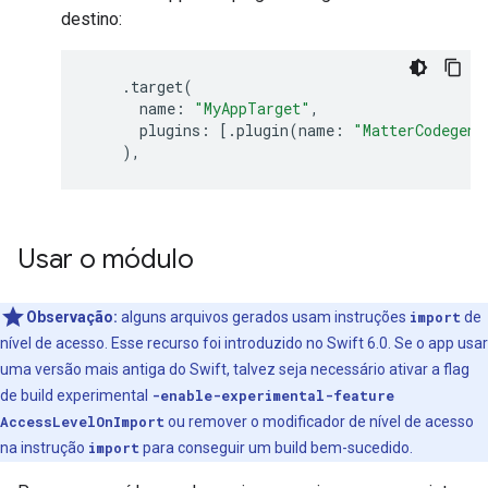
destino:
.
target
(
name
:
"MyAppTarget"
,
plugins
:
[.
plugin
(
name
:
"MatterCodegenP
),
Usar o módulo
Observação:
alguns arquivos gerados usam instruções
import
de
nível de acesso. Esse recurso foi introduzido no Swift 6.0. Se o app usar
uma versão mais antiga do Swift, talvez seja necessário ativar a flag
de build experimental
-enable-experimental-feature
AccessLevelOnImport
ou remover o modificador de nível de acesso
na instrução
import
para conseguir um build bem-sucedido.