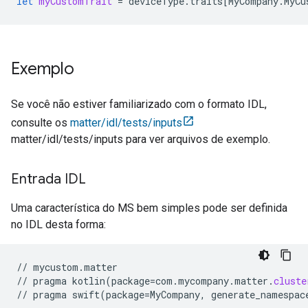
let
myCustomTrait
=
deviceType
.
traits
[
MyCompany
.
MyCu
Exemplo
Se você não estiver familiarizado com o formato IDL,
consulte os
matter/idl/tests/inputs
matter/idl/tests/inputs para ver arquivos de exemplo.
Entrada IDL
Uma característica do MS bem simples pode ser definida
no IDL desta forma:
//
//
pragma
kotlin(package
=
com.mycompany.matter.
cluste
//
pragma
swift(package
=
MyCompany,
generate_namespac