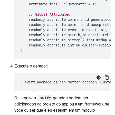
attribute
int16u
clusterAttr
=
1
;
// Global Attributes
readonly
attribute
command_id
generatedCo
readonly
attribute
command_id
acceptedCom
readonly
attribute
event_id
eventList
[]
=
readonly
attribute
attrib_id
attributeLis
readonly
attribute
bitmap32
featureMap
=
readonly
attribute
int16u
clusterRevision
}
Execute o gerador:
swift package plugin matter-codegen Cluster
Os arquivos
.swift
gerados podem ser
adicionados ao projeto do app ou a um framework se
você quiser que eles estejam em um módulo