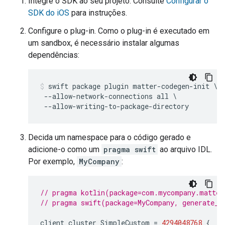
Integre o SDK ao seu projeto. Consulte
Configurar o
SDK do iOS
para instruções.
Configure o plug-in. Como o plug-in é executado em
um sandbox, é necessário instalar algumas
dependências:
swift package plugin matter-codegen-init \

 --allow-network-connections all \

 --allow-writing-to-package-directory
Decida um namespace para o código gerado e
adicione-o como um
pragma swift
ao arquivo IDL.
Por exemplo,
MyCompany
:
// pragma kotlin(package=com.mycompany.matter
// pragma swift(package=MyCompany, generate_n
client
cluster
SimpleCustom
=
4294048768
{