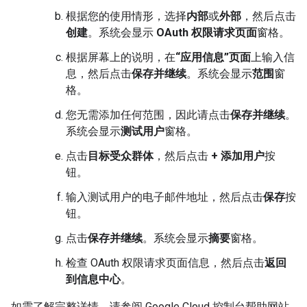
根据您的使用情形，选择
内部
或
外部
，然后点击
创建
。系统会显示
OAuth 权限请求页面
窗格。
根据屏幕上的说明，在
“应用信息”页面
上输入信
息，然后点击
保存并继续
。系统会显示
范围
窗
格。
您无需添加任何范围，因此请点击
保存并继续
。
系统会显示
测试用户
窗格。
点击
目标受众群体
，然后点击
+ 添加用户
按
钮。
输入测试用户的电子邮件地址，然后点击
保存
按
钮。
点击
保存并继续
。系统会显示
摘要
窗格。
检查 OAuth 权限请求页面信息，然后点击
返回
到信息中心
。
如需了解完整详情，请参阅 Google Cloud 控制台帮助网站