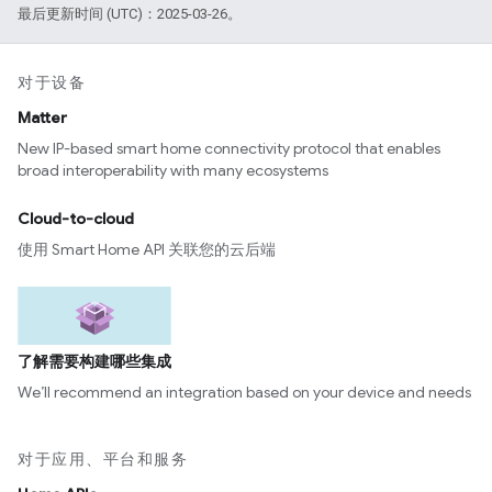
最后更新时间 (UTC)：2025-03-26。
对于设备
Matter
New IP-based smart home connectivity protocol that enables
broad interoperability with many ecosystems
Cloud-to-cloud
使用 Smart Home API 关联您的云后端
了解需要构建哪些集成
We’ll recommend an integration based on your device and needs
对于应用、平台和服务