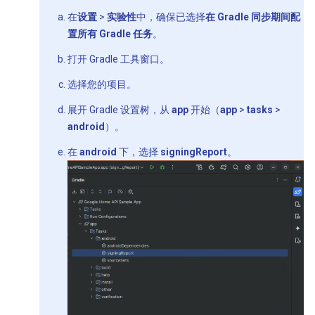
在
设置
>
实验性
中，确保已选择
在 Gradle 同步期间配
置所有 Gradle 任务
。
打开 Gradle 工具窗口。
选择您的项目。
展开 Gradle 设置树，从
app
开始（
app
>
tasks
>
android
）。
在
android
下，选择
signingReport
。