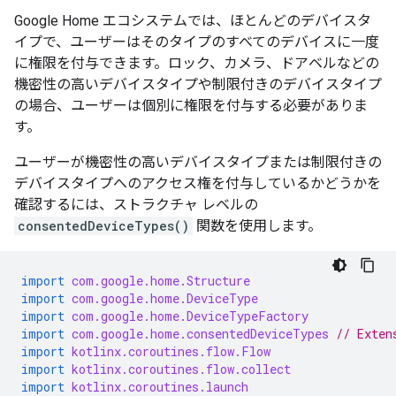
Google Home エコシステムでは、ほとんどのデバイスタ
イプで、ユーザーはそのタイプのすべてのデバイスに一度
に権限を付与できます。ロック、カメラ、ドアベルなどの
機密性の高いデバイスタイプや制限付きのデバイスタイプ
の場合、ユーザーは個別に権限を付与する必要がありま
す。
ユーザーが機密性の高いデバイスタイプまたは制限付きの
デバイスタイプへのアクセス権を付与しているかどうかを
確認するには、ストラクチャ レベルの
consentedDeviceTypes()
関数を使用します。
import
com.google.home.Structure
import
com.google.home.DeviceType
import
com.google.home.DeviceTypeFactory
import
com.google.home.consentedDeviceTypes
// Exten
import
kotlinx.coroutines.flow.Flow
import
kotlinx.coroutines.flow.collect
import
kotlinx.coroutines.launch