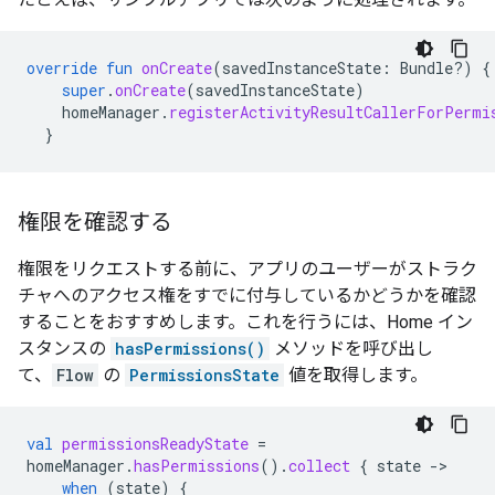
override
fun
onCreate
(
savedInstanceState
:
Bundle?)
{
super
.
onCreate
(
savedInstanceState
)
homeManager
.
registerActivityResultCallerForPermi
}
権限を確認する
権限をリクエストする前に、アプリのユーザーがストラク
チャへのアクセス権をすでに付与しているかどうかを確認
することをおすすめします。これを行うには、Home イン
スタンスの
hasPermissions()
メソッドを呼び出し
て、
Flow
の
PermissionsState
値を取得します。
val
permissionsReadyState
=
homeManager
.
hasPermissions
().
collect
{
state
-
when
(
state
)
{