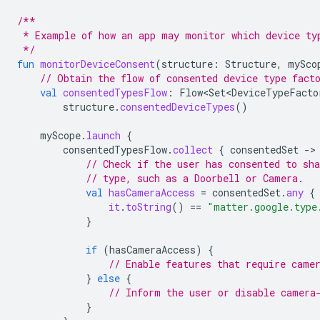
/**
 * Example of how an app may monitor which device ty
 */
fun
monitorDeviceConsent
(
structure
:
Structure
,
mySco
// Obtain the flow of consented device type fact
val
consentedTypesFlow
:
Flow<Set<DeviceTypeFacto
structure
.
consentedDeviceTypes
()
myScope
.
launch
{
consentedTypesFlow
.
collect
{
consentedSet
-
// Check if the user has consented to sha
// type, such as a Doorbell or Camera.
val
hasCameraAccess
=
consentedSet
.
any
{
it
.
toString
()
==
"matter.google.type
}
if
(
hasCameraAccess
)
{
// Enable features that require came
}
else
{
// Inform the user or disable camera
}