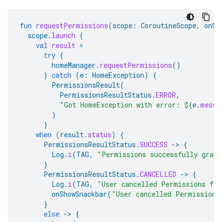
fun
requestPermissions
(
scope
:
CoroutineScope
,
onSh
scope
.
launch
{
val
result
=
try
{
homeManager
.
requestPermissions
()
}
catch
(
e
:
HomeException
)
{
PermissionsResult
(
PermissionsResultStatus
.
ERROR
,
"Got HomeException with error: 
${
e
.
messa
)
}
when
(
result
.
status
)
{
PermissionsResultStatus
.
SUCCESS
-
>
{
Log
.
i
(
TAG
,
"Permissions successfully grant
}
PermissionsResultStatus
.
CANCELLED
-
>
{
Log
.
i
(
TAG
,
"User cancelled Permissions flo
onShowSnackbar
(
"User cancelled Permissions
}
else
-
>
{