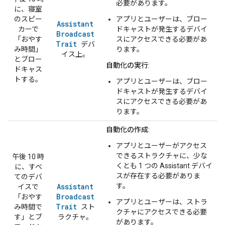
必要があります。
に、寝室
のスピー
アプリとユーザーは、ブロー
Assistant
カーで
ドキャストが発生するデバイ
Broadcast
「おやす
スにアクセスできる必要があ
Trait
デバ
み時間」
ります。
イス上。
とブロー
自動化の実行
:
ドキャス
トする。
アプリとユーザーは、ブロー
ドキャストが発生するデバイ
スにアクセスできる必要があ
ります。
自動化の作成
:
アプリとユーザーがアクセス
できるストラクチャに、少な
午後 10 時
くとも 1 つの Assistant デバイ
に、すべ
スが存在する必要がありま
てのデバ
Assistant
す。
イスで
Broadcast
「おやす
アプリとユーザーは、ストラ
Trait
み時間で
スト
クチャにアクセスできる必要
す」とブ
ラクチャ。
があります。