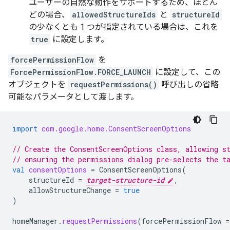
ユーザーの自然な動作をサポートするため、ほとん
どの場合、
allowedStructureIds
と
structureId
の少なくとも 1 つが指定されている場合は、これを
true
に設定します。
forcePermissionFlow
を
ForcePermissionFlow.FORCE_LAUNCH
に設定して、この
オブジェクトを
requestPermissions()
呼び出しの省略
可能なパラメータとして渡します。
import
com.google.home.ConsentScreenOptions
// Create the ConsentScreenOptions class, allowing s
// ensuring the permissions dialog pre-selects the t
val
consentOptions
=
ConsentScreenOptions
(
structureId
=
target-structure-id
,
allowStructureChange
=
true
)
homeManager
.
requestPermissions
(
forcePermissionFlow
=