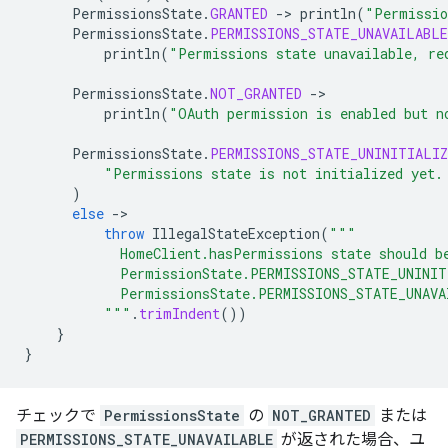
PermissionsState
.
GRANTED
-
>
println
(
"Permissio
PermissionsState
.
PERMISSIONS_STATE_UNAVAILABLE
println
(
"Permissions state unavailable, re
PermissionsState
.
NOT_GRANTED
-
println
(
"OAuth permission is enabled but n
PermissionsState
.
PERMISSIONS_STATE_UNINITIALIZ
"Permissions state is not initialized yet.
)
else
-
throw
IllegalStateException
(
"""
            HomeClient.hasPermissions state should b
            PermissionState.PERMISSIONS_STATE_UNINIT
            PermissionsState.PERMISSIONS_STATE_UNAVA
          """
.
trimIndent
())
}
}
チェックで
PermissionsState
の
NOT_GRANTED
または
PERMISSIONS_STATE_UNAVAILABLE
が返された場合、ユ