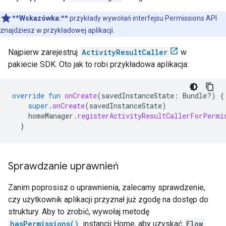
**Wskazówka:**
przykłady wywołań interfejsu Permissions API
znajdziesz w przykładowej aplikacji.
Najpierw zarejestruj
ActivityResultCaller
w
pakiecie SDK. Oto jak to robi przykładowa aplikacja:
override
fun
onCreate
(
savedInstanceState
:
Bundle?)
{
super
.
onCreate
(
savedInstanceState
)
homeManager
.
registerActivityResultCallerForPermi
}
Sprawdzanie uprawnień
Zanim poprosisz o uprawnienia, zalecamy sprawdzenie,
czy użytkownik aplikacji przyznał już zgodę na dostęp do
struktury. Aby to zrobić, wywołaj metodę
hasPermissions()
instancji Home, aby uzyskać
Flow