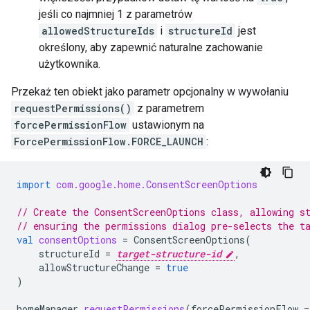
jeśli co najmniej 1 z parametrów
allowedStructureIds
i
structureId
jest
określony, aby zapewnić naturalne zachowanie
użytkownika.
Przekaż ten obiekt jako parametr opcjonalny w wywołaniu
requestPermissions()
z parametrem
forcePermissionFlow
ustawionym na
ForcePermissionFlow.FORCE_LAUNCH
:
import
com.google.home.ConsentScreenOptions
// Create the ConsentScreenOptions class, allowing s
// ensuring the permissions dialog pre-selects the t
val
consentOptions
=
ConsentScreenOptions
(
structureId
=
target-structure-id
,
allowStructureChange
=
true
)
homeManager
.
requestPermissions
(
forcePermissionFlow
=