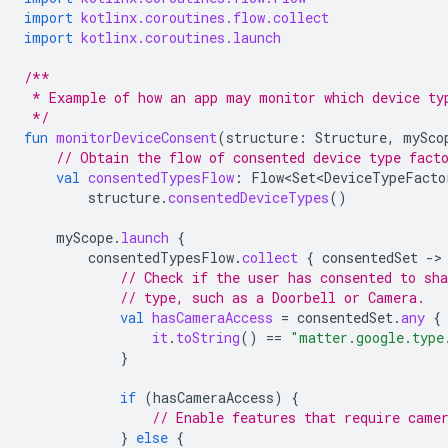
import
kotlinx.coroutines.flow.collect
import
kotlinx.coroutines.launch
/**
 * Example of how an app may monitor which device ty
 */
fun
monitorDeviceConsent
(
structure
:
Structure
,
mySco
// Obtain the flow of consented device type fact
val
consentedTypesFlow
:
Flow<Set<DeviceTypeFacto
structure
.
consentedDeviceTypes
()
myScope
.
launch
{
consentedTypesFlow
.
collect
{
consentedSet
-
// Check if the user has consented to sha
// type, such as a Doorbell or Camera.
val
hasCameraAccess
=
consentedSet
.
any
{
it
.
toString
()
==
"matter.google.type
}
if
(
hasCameraAccess
)
{
// Enable features that require came
}
else
{