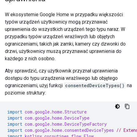
W ekosystemie Google Home w przypadku większości
typów urządzeń użytkownicy mogą przyznawać
uprawnienia do wszystkich urządzeń tego typu naraz. W
przypadku typów urządzeń wrażliwych lub objętych
ograniczeniami, takich jak zamki, kamery czy dzwonki do
drzwi, użytkownicy muszą przyznawać uprawnienia do
każdego z nich osobno.
Aby sprawdzić, czy użytkownik przyznał uprawnienia
dostępu do typu urządzenia wrażliwego lub objętego
ograniczeniami, użyj funkcji
consentedDeviceTypes()
na
poziomie struktury:
import
com.google.home.Structure
import
com.google.home.DeviceType
import
com.google.home.DeviceTypeFactory
import
com.google.home.consentedDeviceTypes
// Exten
import
kotlinx.coroutines.flow.Flow