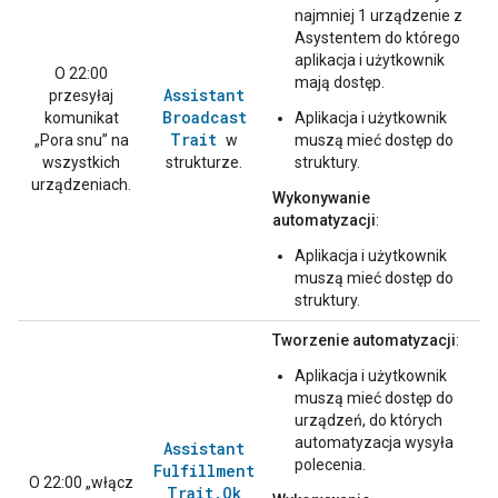
najmniej 1 urządzenie z
Asystentem do którego
aplikacja i użytkownik
O 22:00
mają dostęp.
Assistant
przesyłaj
Broadcast
komunikat
Aplikacja i użytkownik
Trait
„Pora snu” na
w
muszą mieć dostęp do
wszystkich
strukturze.
struktury.
urządzeniach.
Wykonywanie
automatyzacji
:
Aplikacja i użytkownik
muszą mieć dostęp do
struktury.
Tworzenie automatyzacji
:
Aplikacja i użytkownik
muszą mieć dostęp do
urządzeń, do których
automatyzacja wysyła
Assistant
polecenia.
Fulfillment
O 22:00 „włącz
Trait
.
Ok