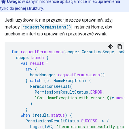
Uwaga:
w danym momencie aplikacja może mieć uprawnienia
tylko do jednej struktury.
Jeśli użytkownik nie przyznał jeszcze uprawnień, użyj
metody
requestPermissions()
instancji Home, aby
uruchomić interfejs uprawnień i przetworzyć wynik:
fun
requestPermissions
(
scope
:
CoroutineScope
,
onSh
scope
.
launch
{
val
result
=
try
{
homeManager
.
requestPermissions
()
}
catch
(
e
:
HomeException
)
{
PermissionsResult
(
PermissionsResultStatus
.
ERROR
,
"Got HomeException with error: 
${
e
.
messa
)
}
when
(
result
.
status
)
{
PermissionsResultStatus
.
SUCCESS
-
>
{
Log
.
i
(
TAG
,
"Permissions successfully grant