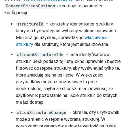
ConsentScreenOptions
akceptuje te parametry
konfiguracji:
structureId
– konkretny identyfikator struktury,
który ma być wstępnie wybrany w oknie uprawnień.
Możesz go uzyskać, sprawdzając
właściwości
struktury
dla struktury, która jest aktualizowana.
allowedStructureIds
– lista identyfikatorów
struktur. Jeśli podasz tę listę, okno uprawnień będzie
filtrować dostępne struktury, aby wyświetlać tylko te,
które znajdują się na tej liście. W większości
przypadków możesz pozostawić to pole
nieokreślone, chyba że chcesz mieć pewność, że
użytkownik pozostanie na liście struktur, do których
ma już dostęp.
allowStructureChange
– określa, czy użytkownik
może zmienić wstępnie wybraną strukturę. W
większości przypadków ustaw tę wartość na
true
,