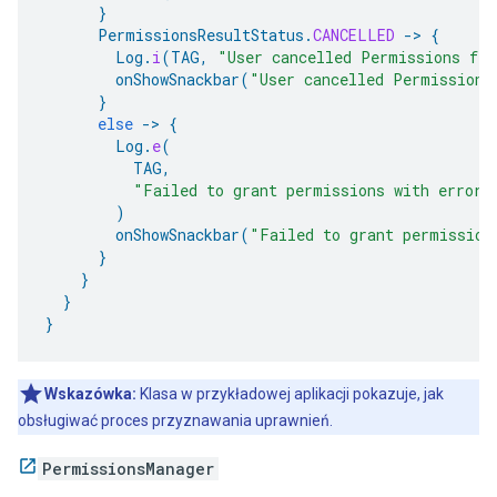
}
PermissionsResultStatus
.
CANCELLED
-
>
{
Log
.
i
(
TAG
,
"User cancelled Permissions flo
onShowSnackbar
(
"User cancelled Permissions
}
else
-
>
{
Log
.
e
(
TAG
,
"Failed to grant permissions with error:
)
onShowSnackbar
(
"Failed to grant permission
}
}
}
}
Wskazówka:
Klasa w przykładowej aplikacji pokazuje, jak
obsługiwać proces przyznawania uprawnień.
PermissionsManager