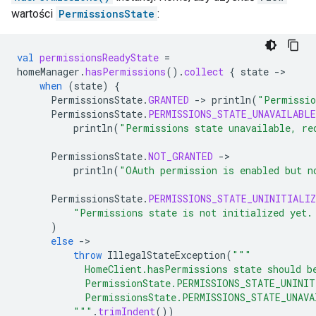
wartości
PermissionsState
:
val
permissionsReadyState
=
homeManager
.
hasPermissions
().
collect
{
state
-
when
(
state
)
{
PermissionsState
.
GRANTED
-
>
println
(
"Permissio
PermissionsState
.
PERMISSIONS_STATE_UNAVAILABLE
println
(
"Permissions state unavailable, re
PermissionsState
.
NOT_GRANTED
-
println
(
"OAuth permission is enabled but n
PermissionsState
.
PERMISSIONS_STATE_UNINITIALIZ
"Permissions state is not initialized yet.
)
else
-
throw
IllegalStateException
(
"""
            HomeClient.hasPermissions state should b
            PermissionState.PERMISSIONS_STATE_UNINIT
            PermissionsState.PERMISSIONS_STATE_UNAVA
          """
.
trimIndent
())