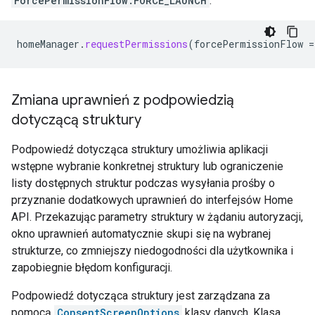
ForcePermissionFlow.FORCE_LAUNCH
:
homeManager
.
requestPermissions
(
forcePermissionFlow
=
Zmiana uprawnień z podpowiedzią
dotyczącą struktury
Podpowiedź dotycząca struktury umożliwia aplikacji
wstępne wybranie konkretnej struktury lub ograniczenie
listy dostępnych struktur podczas wysyłania prośby o
przyznanie dodatkowych uprawnień do interfejsów Home
API. Przekazując parametry struktury w żądaniu autoryzacji,
okno uprawnień automatycznie skupi się na wybranej
strukturze, co zmniejszy niedogodności dla użytkownika i
zapobiegnie błędom konfiguracji.
Podpowiedź dotycząca struktury jest zarządzana za
pomocą
ConsentScreenOptions
klasy danych. Klasa