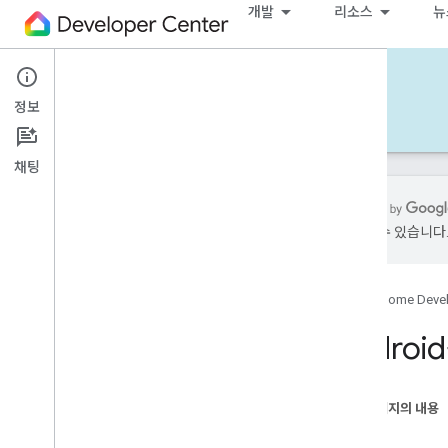
개발
리소스
뉴
Home APIs - Android
정보
개발 - Android
참조
지원
채팅
가 있을 수 있습니다
시작하기
다른 플랫폼 선택
Google Home Deve
샘플 앱 사용해 보기
Androi
Android 샘플 앱 빌드
계정 승인
이 페이지의 내용
Android 샘플 앱 사용
생태계