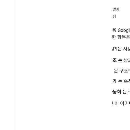
빌드 시작
언어
항목 식별자
1
.
Android SDK 다운로드
용어 매핑
2
.
OAuth 설정
3
.
홈 초기화
Android용 G
4
.
Permissions API
다. 이러한 항목
통합 및 테스트
Home API는 
5
.
API 가이드
구조
는 방
Android용 Home API 개요
데이터 모델
방
은 구조
연결
기기
는 속
상호 운용성
할당량 관리
자동화
는 
오류 처리
그림 1은 이 아
Gemini 기술 자료
커미셔닝 API
Structure API
기기 API