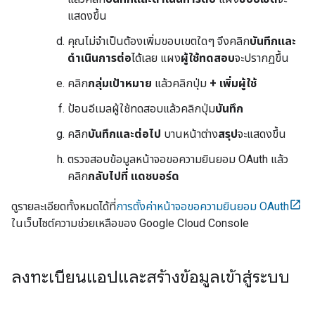
แสดงขึ้น
คุณไม่จำเป็นต้องเพิ่มขอบเขตใดๆ จึงคลิก
บันทึกและ
ดำเนินการต่อ
ได้เลย แผง
ผู้ใช้ทดสอบ
จะปรากฏขึ้น
คลิก
กลุ่มเป้าหมาย
แล้วคลิกปุ่ม
+ เพิ่มผู้ใช้
ป้อนอีเมลผู้ใช้ทดสอบแล้วคลิกปุ่ม
บันทึก
คลิก
บันทึกและต่อไป
บานหน้าต่าง
สรุป
จะแสดงขึ้น
ตรวจสอบข้อมูลหน้าจอขอความยินยอม OAuth แล้ว
คลิก
กลับไปที่ แดชบอร์ด
ดูรายละเอียดทั้งหมดได้ที่
การตั้งค่าหน้าจอขอความยินยอม OAuth
ในเว็บไซต์ความช่วยเหลือของ Google Cloud Console
ลงทะเบียนแอปและสร้างข้อมูลเข้าสู่ระบบ