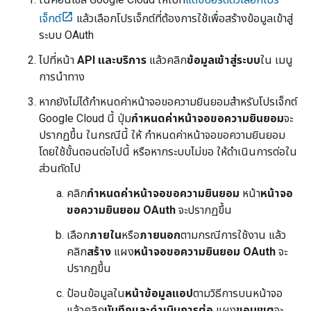
เจ็กต์
แล้วเลือกโปรเจ็กต์ที่ต้องการใช้เพื่อสร้างข้อมูลเข้าสู่
ระบบ OAuth
ไปที่หน้า
API และบริการ
แล้วคลิก
ข้อมูลเข้าสู่ระบบ
ใน เมนู
การนำทาง
หากยังไม่ได้กำหนดค่าหน้าจอขอความยินยอมสำหรับโปรเจ็กต์
Google Cloud นี้ ปุ่ม
กำหนดค่าหน้าจอขอความยินยอม
จะ
ปรากฏขึ้น ในกรณีนี้ ให้ กำหนดค่าหน้าจอขอความยินยอม
โดยใช้ขั้นตอนต่อไปนี้ หรือหากระบบไม่ขอ ให้ดำเนินการต่อใน
ส่วนถัดไป
คลิก
กำหนดค่าหน้าจอขอความยินยอม
หน้า
หน้าจอ
ขอความยินยอม OAuth
จะปรากฏขึ้น
เลือก
ภายใน
หรือ
ภายนอก
ตามกรณีการใช้งาน แล้ว
คลิก
สร้าง
แผง
หน้าจอขอความยินยอม OAuth
จะ
ปรากฏขึ้น
ป้อนข้อมูลใน
หน้าข้อมูลแอป
ตามวิธีการบนหน้าจอ
แล้วคลิก
บันทึกและดำเนินการต่อ
แผง
ขอบเขต
จะ