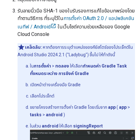
รับลายนิ้วมือ SHA-1 ของใบรับรองการแก้ไขข้อบกพร่องโดย
ทำตามวิธีการ ที่ระบุไว้ใน
การตั้งค่า OAuth 2.0 / แอปพลิเคชัน
เนทีฟ / Android
ในเว็บไซต์ความช่วยเหลือของ Google
Cloud Console
เคล็ดลับ:
หากต้องการระบุตำแหน่งของคีย์สโตร์ของโปรเจ็กต์ใน
Android Studio 2024.2.1 ("Ladybug") ขึ้นไป ให้ทำดังนี้
ใน
การตั้งค่า
>
ทดลอง
ให้เลือก
กำหนดค่า Gradle Task
ทั้งหมดระหว่าง การซิงค์ Gradle
เปิดหน้าต่างเครื่องมือ Gradle
เลือกโปรเจ็กต์
ขยายโครงสร้างการตั้งค่า Gradle โดยเริ่มจาก
app
(
app
>
tasks
>
android
)
ในส่วน
android
ให้เลือก
signingReport