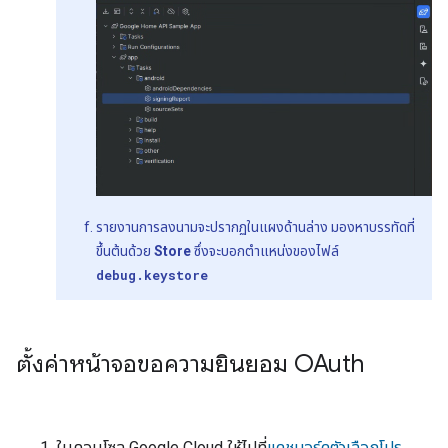
รายงานการลงนามจะปรากฏในแผงด้านล่าง มองหาบรรทัดที่
ขึ้นต้นด้วย
Store
ซึ่งจะบอกตำแหน่งของไฟล์
debug.keystore
ตั้งค่าหน้าจอขอความยินยอม OAuth
ในคอนโซล Google Cloud ให้ไปที่
แดชบอร์ดตัวเลือกโปร