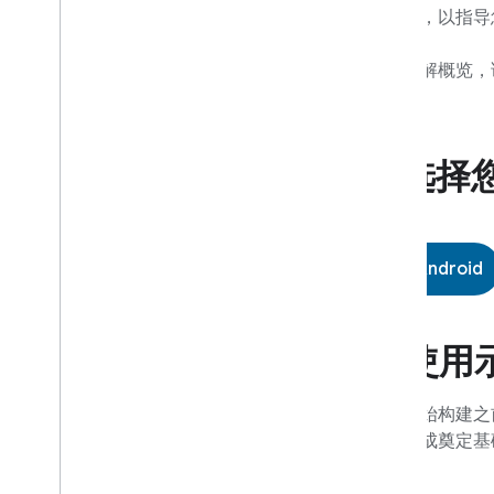
2
.
设置 OAuth
捷链接，以指导
3
.
初始化住宅
4
.
Permissions API
如需了解概览，请
和技巧。
集成和测试
5
.
API 指南
1
.
选择
6
.
测试应用
CODELAB
android
Android
使用 Home API 构建移动应用
使用 Home API 创建自动化操作
使用知识库和 Gemini 示例应用
2
.
使用
开发者服务条款
想在开始构建之前
开发者政策
并为集成奠定基
支持