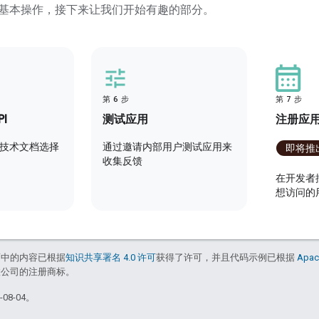
基本操作，接下来让我们开始有趣的部分。
第 6 步
第 7 步
PI
测试应用
注册应
技术文档选择
通过邀请内部用户测试应用来
即将推
收集反馈
在开发者
想访问的
面中的内容已根据
知识共享署名 4.0 许可
获得了许可，并且代码示例已根据
Apac
或其关联公司的注册商标。
08-04。