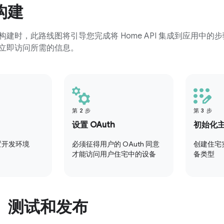
构建
构建时，此路线图将引导您完成将 Home API 集成到应用中
立即访问所需的信息。
第 2 步
第 3 步
设置 OAuth
初始化
设置开发环境
必须征得用户的 OAuth 同意
创建住宅实
才能访问用户住宅中的设备
备类型
、测试和发布