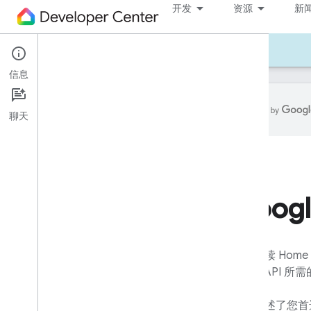
开发
资源
新
开发 - Android
参考文档
支持
信息
聊天
开始使用
选择其他平台
试用示例应用
Goog
构建 Android 示例应用
帐号授权
使用 Android 示例应用
欢迎阅读 Home
Home API 所
开始构建
1
.
获取 Android SDK
本页概述了您首