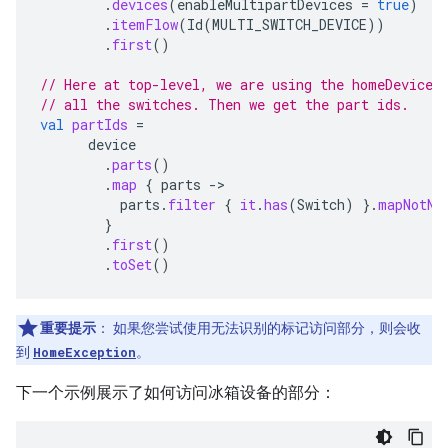
.
devices
(
enableMultipartDevices
=
true
)
.
itemFlow
(
Id
(
MULTI_SWITCH_DEVICE
))
.
first
()
// Here at top-level, we are using the homeDevice.
// all the switches. Then we get the part ids.
val
partIds
=
device
.
parts
()
.
map
{
parts
->
parts
.
filter
{
it
.
has
(
Switch
)
}.
mapNotNu
}
.
first
()
.
toSet
()
重要提示
：
如果您尝试使用无法识别的标记访问部分，则会收
到
HomeException
。
下一个示例展示了如何访问冰箱设备的部分：