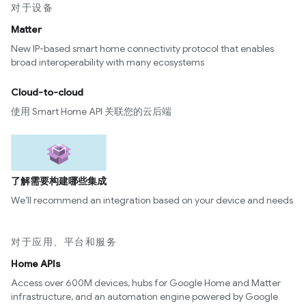
对于设备
Matter
New IP-based smart home connectivity protocol that enables
broad interoperability with many ecosystems
Cloud-to-cloud
使用 Smart Home API 关联您的云后端
了解需要构建哪些集成
We’ll recommend an integration based on your device and needs
对于应用、平台和服务
Home APIs
Access over 600M devices, hubs for Google Home and Matter
infrastructure, and an automation engine powered by Google