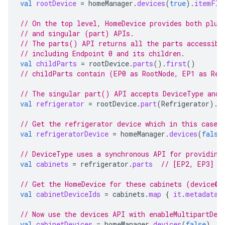
val
rootDevice
=
homeManager
.
devices
(
true
).
itemFlo
// On the top level, HomeDevice provides both plur
// and singular (part) APIs.
// The parts() API returns all the parts accessibl
// including Endpoint 0 and its children.
val
childParts
=
rootDevice
.
parts
().
first
()
// childParts contain (EP0 as RootNode, EP1 as Ref
// The singular part() API accepts DeviceType and 
val
refrigerator
=
rootDevice
.
part
(
Refrigerator
).
f
// Get the refrigerator device which in this case 
val
refrigeratorDevice
=
homeManager
.
devices
(
false
// DeviceType uses a synchronous API for providing
val
cabinets
=
refrigerator
.
parts
// [EP2, EP3]
// Get the HomeDevice for these cabinets (device@u
val
cabinetDeviceIds
=
cabinets
.
map
{
it
.
metadata
.
// Now use the devices API with enableMultipartDev
val
cabinetDevices
=
homeManager
.
devices
(
false
)