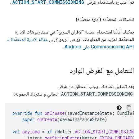
تم اختياره باستخدام غرض
ACTION_START_COMMISSIONING
.
للشبكات المتعدّدة (إدارة متعدّدة)
يمكنك أيضًا استخدام عملية "الإقران السريع" في سيناريوهات الإدارة
المتعدّدة. لمزيد من المعلومات، يُرجى الرجوع إلى
مقالة الإدارة المتعدّدة لـ
Commissioning API على Android
.
التعامل مع الغرض الوارد
بعد تشغيل نشاطك، يجب التحقّق من غرض
ACTION_START_COMMISSIONING
الحالي واسترداد الحمولة:
override
fun
onCreate
(
savedInstanceState
:
Bundle?)
super
.
onCreate
(
savedInstanceState
)
val
payload
=
if
(
Matter
.
ACTION_START_COMMISSIONIN
intent
.
getStringExtra
(
Matter
.
EXTRA_ONBOARDIN