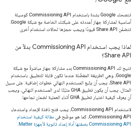
تنصحك Google بشدة باستخدام Commissioning API كوسيلة
أساسية لمشاركة جهاز أعددته على شبكتك الخاصة مع شبكة Google.
تتضمّن Share API قيودًا ويجب حجزها لحالات استخدام أخرى.
لماذا يجب استخدام Commissioning API بدلاً من
Share API؟
تتيح لك Commissioning API بدء مشاركة جهاز مباشرةً مع شبكة
Google، وهي الطريقة المفضّلة عندما تكون قابلة للتطبيق. باستخدام
Share API، يجب أن يتّبع المستخدم النهائي خطوات إضافية. على سبيل
المثال، يجب أن يكون تطبيق
GHA
مثبّتًا لدى المستخدم النهائي، ويجب
أن يعرف كيفية اختيار تطبيق
GHA
أثناء العملية لضمان نجاحها.
لاستخدام Commissioning API، يجب فتح نافذة الإعداد واستدعاء
Commissioning API، كما هو موضّح في
مقالة كيفية استخدام
Commissioning API بصفتها أداة إعداد ثانوية لأجهزة Matter
.