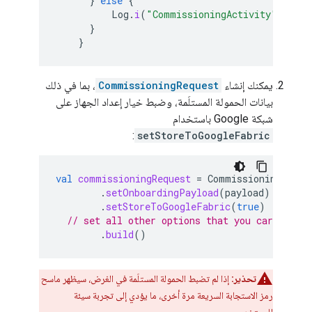
}
else
{
Log
.
i
(
"CommissioningActivity"
,
"Com
}
}
يمكنك إنشاء
CommissioningRequest
، بما في ذلك
بيانات الحمولة المستلَمة، وضبط خيار إعداد الجهاز على
شبكة Google باستخدام
:
setStoreToGoogleFabric
val
commissioningRequest
=
CommissioningReque
.
setOnboardingPayload
(
payload
)
.
setStoreToGoogleFabric
(
true
)
// set all other options that you care about
.
build
()
تحذير:
إذا لم تضبط الحمولة المستلَمة في الغرض، سيظهر ماسح
رمز الاستجابة السريعة مرة أخرى، ما يؤدي إلى تجربة سيئة