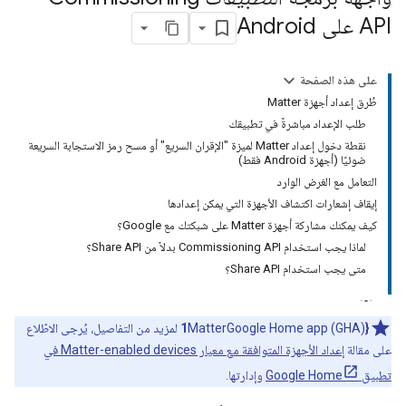
API على Android
على هذه الصفحة
طُرق إعداد أجهزة Matter
طلب الإعداد مباشرةً في تطبيقك
نقطة دخول إعداد Matter لميزة "الإقران السريع" أو مسح رمز الاستجابة السريعة
ضوئيًا (أجهزة Android فقط)
التعامل مع الغرض الوارد
إيقاف إشعارات اكتشاف الأجهزة التي يمكن إعدادها
كيف يمكنك مشاركة أجهزة Matter على شبكتك مع Google؟
لماذا يجب استخدام Commissioning API بدلاً من Share API؟
متى يجب استخدام Share API؟
{1
Google Home app (GHA)
Matter
لمزيد من التفاصيل، يُرجى الاطّلاع
على مقالة
إعداد الأجهزة المتوافقة مع معيار
Matter
-enabled devices في
تطبيق Google Home
وإدارتها.