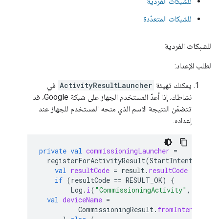
للشبكات الفردية
للشبكات المتعدّدة
للشبكات الفردية
لطلب الإعداد:
يمكنك تهيئة
ActivityResultLauncher
في
نشاطك. إذا أعدّ المستخدم الجهاز على شبكة Google، قد
تتضمّن النتيجة الاسم الذي منحه المستخدم للجهاز عند
إعداده.
private
val
commissioningLauncher
=
registerForActivityResult
(
StartIntentSender
val
resultCode
=
result
.
resultCode
if
(
resultCode
==
RESULT_OK
)
{
Log
.
i
(
"CommissioningActivity"
,
"Commi
val
deviceName
=
CommissioningResult
.
fromIntentSende