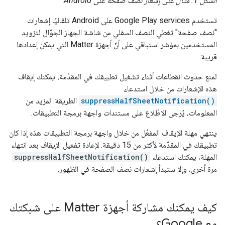
الشكل 1: مثال على إشعار نصف صفحة على Android
تستخدم
Google Play services
على
Android
تلقائيًا إشعارات
"نصف صفحة" تغطي النصف السفلي من شاشة الجهاز الجوّال لتزويد
المستخدمين بمؤشر استباقي على أنّ أجهزة
Matter
التي يمكن إعدادها
قريبة.
لمنع حدوث انقطاعات أثناء تشغيل تطبيقك في المقدّمة، يمكنك إيقاف
هذه الإشعارات من خلال استدعاء
suppressHalfSheetNotification()
الطريقة. لمزيد من
المعلومات، يُرجى الاطّلاع على مستندات واجهة برمجة التطبيقات.
ينتهي مهلة الإيقاف المفعَّل من خلال واجهة برمجة التطبيقات هذه إذا كان
تطبيقك في المقدّمة لأكثر من 15 دقيقة. لإعادة تفعيل الإيقاف بعد انتهاء
المهلة، يمكنك استدعاء
suppressHalfSheetNotification()
مرة أخرى، وإلا ستبدأ إشعارات نصف الصفحة في الظهور.
كيف يمكنك مشاركة أجهزة Matter على شبكتك
مع Google؟