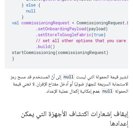
}
else
{
null
}
val
commissioningRequest
=
CommissioningRequest
.
bu
.
setOnboardingPayload
(
payload
)
.
setStoreToGoogleFabric
(
true
)
// set all other options that you care ab
.
build
()
startCommissioning
(
commissioningRequest
)
}
تشير قيمة الحمولة التي ليست
null
إلى أنّ المستخدم قد مسح رمز
الاستجابة السريعة للجهاز ضوئيًا أو أدخل مفتاح الإقران. لا تعني قيمة
الحمولة
null
عدم
إمكانية إكمال عملية الإعداد.
إيقاف إشعارات اكتشاف الأجهزة التي يمكن
إعدادها