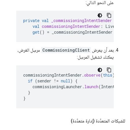
على النحو التالي:
private
val
_commissioningIntentSender
=
Muta
val
commissioningIntentSender
:
LiveData<I
get
()
=
_commissioningIntentSender
بعد أن يعرض
CommissioningClient
مرسِل الغرض،
يمكنك تشغيل المرسِل:
commissioningIntentSender
.
observe
(
this
)
{
sen
if
(
sender
!=
null
)
{
commissioningLauncher
.
launch
(
IntentSender
}
}
للشبكات المتعدّدة (إدارة متعدّدة)