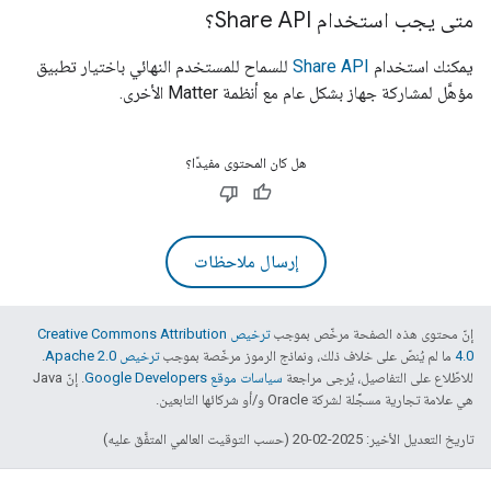
متى يجب استخدام Share API؟
يمكنك استخدام
Share API
للسماح للمستخدم النهائي باختيار تطبيق
مؤهَّل لمشاركة جهاز بشكل عام مع أنظمة
Matter
الأخرى.
هل كان المحتوى مفيدًا؟
إرسال ملاحظات
إنّ محتوى هذه الصفحة مرخّص بموجب
ترخيص Creative Commons Attribution
4.0‏
ما لم يُنصّ على خلاف ذلك، ونماذج الرموز مرخّصة بموجب
ترخيص Apache 2.0‏
.
للاطّلاع على التفاصيل، يُرجى مراجعة
سياسات موقع Google Developers‏
. إنّ Java
هي علامة تجارية مسجَّلة لشركة Oracle و/أو شركائها التابعين.
تاريخ التعديل الأخير: 2025-02-20 (حسب التوقيت العالمي المتفَّق عليه)