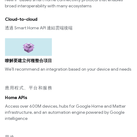
broad interoperability with many ecosystems
Cloud-to-cloud
透過 Smart Home API 連結雲端後端
瞭解要建立何種整合項目
We’ll recommend an integration based on your device and needs
應用程式、平台和服務
Home APIs
Access over 600M devices, hubs for Google Home and Matter
infrastructure, and an automation engine powered by Google
intelligence