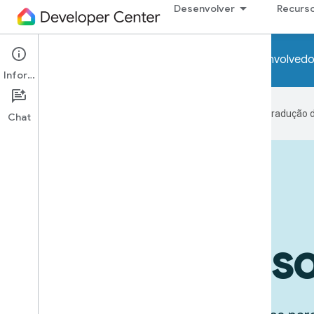
Desenvolver
Recurs
Atenção! Os programas da prévia para desenvolvedo
Informações
O Google usa tecnologia de IA na tradução 
Chat
Dispositivos em ação
Casos de us