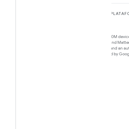
PARA DISPOSITIVOS
PARA APPS, PLATAF
SERVIÇOS
Matter
Home APIs
New IP-based smart home
connectivity protocol that enables
Access over 600M device
broad interoperability with many
Google Home and Matte
ecosystems
infrastructure, and an a
engine powered by Goog
intelligence
Cloud-to-cloud
Conecte seu back-end da nuvem
com a API Smart Home
Saiba qual integração você pode
criar
We’ll recommend an integration