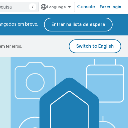
Console
/
Fazer login
lançados em breve.
Entrar na lista de espera
m ter erros.