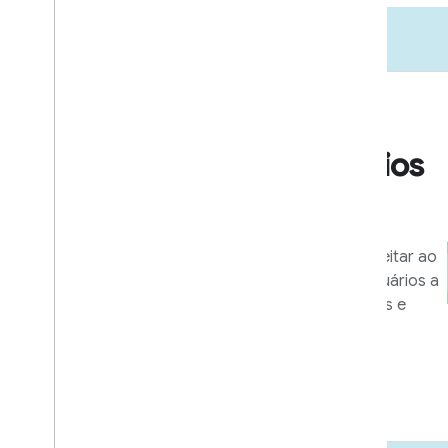
Entrada no mercado
Recursos de negócios
e marketing
Ferramentas e programas para aproveitar ao
máximo sua integração e ajudar os usuários a
aproveitar ao máximo seus dispositivos e
apps.
Saiba mais