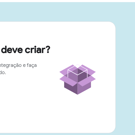
deve criar?
ntegração e faça
do.