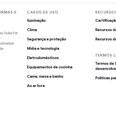
ORMAS E
CASOS DE USO
RECURSOS
Iluminação
Certificaçã
Clima
Recursos d
s, hubs for
r
Segurança e proteção
Recursos d
utomation
le
Mídia e tecnologia
TERMOS L
Eletrodomésticos
Termos de 
Equipamentos de cozinha
desenvolv
Cama, mesa e banho
Políticas p
Ao ar livre