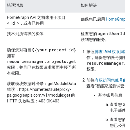
错误消息
如何解决
HomeGraph API 之前未用于项目
确保您已启用
HomeGraph 
<_id_>，或者已停用
agent
User
Id
找不到所请求的实体
检查您的
是
联到您的服务。
${your project id}
确保您对项目
按照
排查 IAM 权限问题
拥有
作，确保您的账号拥有
resourcemanager.projects.get
resourcemanager.p
权限，并且已在权限请求页面中授予所
权限。
有权限。
前往
有权访问您账号的
获取模块数据时出错：getModuleData
查看“智能家居测试套件
错误：https://hometestsuiteproxy-
pa.googleapis.com/v1/module:get 的
基本账号信息
HTTP 失败响应：403 OK 403
查看您 Goo
电子邮件地
查看您的个
您已公开的