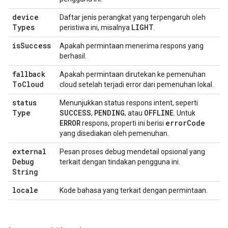
device
Daftar jenis perangkat yang terpengaruh oleh
Types
LIGHT
peristiwa ini, misalnya
.
is
Success
Apakah permintaan menerima respons yang
berhasil.
fallback
Apakah permintaan dirutekan ke pemenuhan
To
Cloud
cloud setelah terjadi error dari pemenuhan lokal.
status
Menunjukkan status respons intent, seperti
Type
SUCCESS
PENDING
OFFLINE
,
, atau
. Untuk
ERROR
error
Code
respons, properti ini berisi
yang disediakan oleh pemenuhan.
external
Pesan proses debug mendetail opsional yang
Debug
terkait dengan tindakan pengguna ini.
String
locale
Kode bahasa yang terkait dengan permintaan.