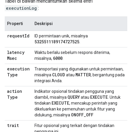
Tabel di bawah mencantumkan skema entri
executionLog
:
Properti
Deskripsi
request
Id
ID permintaan unik, misalnya
5325511189174727525
.
latency
Waktu berlalu sebelum respons diterima,
Msec
6000
misalnya,
.
execution
Transportasi yang digunakan untuk permintaan,
Type
CLOUD
MATTER
misalnya
atau
, bergantung pada
integrasi Anda.
action
Indikator opsional tindakan pengguna yang
Type
QUERY
EXECUTE
diambil, misalnya
atau
. Untuk
EXECUTE
tindakan
, mencakup perintah yang
dikeluarkan ke pemenuhan untuk fitur yang
ONOFF
_
OFF
didukung, misalnya
trait
Fitur opsional yang terkait dengan tindakan
pengguna ini.