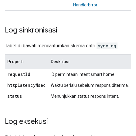
HandlerError
Log sinkronisasi
Tabel di bawah mencantumkan skema entri
syncLog
:
Properti
Deskripsi
request
Id
ID permintaan intent smart home.
http
Latency
Msec
Waktu berlalu sebelum respons diterima.
status
Menunjukkan status respons intent.
Log eksekusi