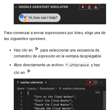
Para comenzar a enviar expresiones por lotes, elige una de
las siguientes opciones:
play_arrow
Haz clic en
para seleccionar una secuencia de
comandos de expresión en la ventana desplegable.
Abre directamente un archivo
*.utterance
y haz
play_arrow
clic en
.