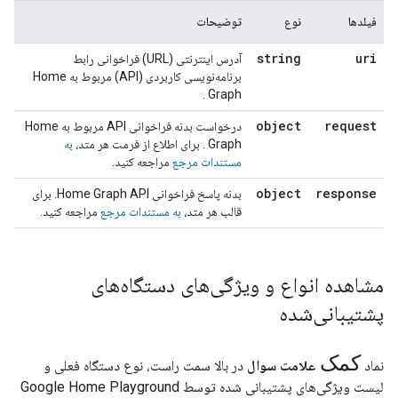
فیلدها
نوع
توضیحات
string
uri
آدرس اینترنتی (URL) فراخوانی رابط
برنامه‌نویسی کاربردی (API) مربوط به
Home
.
Graph
object
request
درخواست بدنه فراخوانی API مربوط به
Home
Graph
. برای اطلاع از فرمت هر متد،
به
مستندات
مرجع
مراجعه کنید.
object
response
بدنه پاسخ فراخوانی
Home Graph
API. برای
قالب هر متد،
به مستندات
مرجع
مراجعه کنید.
مشاهده انواع و ویژگی‌های دستگاه‌های
پشتیبانی‌شده
کمک
نماد
علامت سوال
در بالا سمت راست، نوع دستگاه فعلی و
لیست ویژگی‌های پشتیبانی شده توسط
Google Home Playground