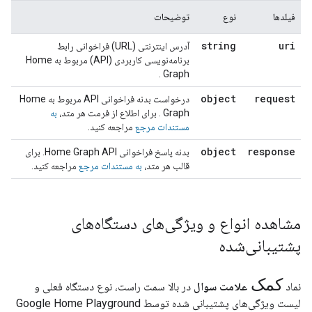
فیلدها
نوع
توضیحات
string
uri
آدرس اینترنتی (URL) فراخوانی رابط
برنامه‌نویسی کاربردی (API) مربوط به
Home
.
Graph
object
request
درخواست بدنه فراخوانی API مربوط به
Home
Graph
. برای اطلاع از فرمت هر متد،
به
مستندات
مرجع
مراجعه کنید.
object
response
بدنه پاسخ فراخوانی
Home Graph
API. برای
قالب هر متد،
به مستندات
مرجع
مراجعه کنید.
مشاهده انواع و ویژگی‌های دستگاه‌های
پشتیبانی‌شده
کمک
نماد
علامت سوال
در بالا سمت راست، نوع دستگاه فعلی و
لیست ویژگی‌های پشتیبانی شده توسط
Google Home Playground