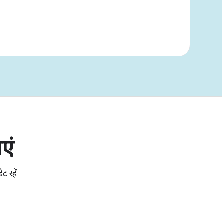
एं
ट रहें