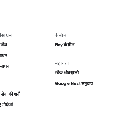
संसाधन
कंसोल
र बैज
Play कंसोल
ंसाधन
सहायता
संसाधन
स्टैक ओवरफ़्लो
Google Nest समुदाय
सेवा की शर्तें
 नीतियां