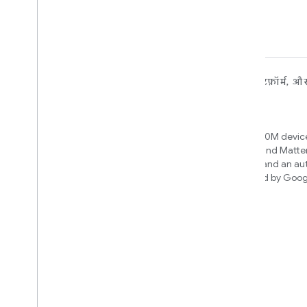
डिवाइसों के लिए
ऐप्लिकेशन, प्लैटफ़ॉर्म, औ
लिए
Matter
Home APIs
New IP-based smart home
connectivity protocol that enables
Access over 600M device
broad interoperability with many
Google Home and Matte
ecosystems
infrastructure, and an a
engine powered by Goog
intelligence
Cloud-to-cloud
अपने क्लाउड बैकएंड को स्मार्ट होम एपीआई से
कनेक्ट करें