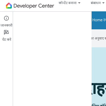
कॉन्टेंट बनाना
संसाधन
ध्यान दें! Home API और Home र
जानकारी
Google आपकी पसंदीदा भाषा में कॉन्टेंट का अनुवाद कर
चैट करें
इस्तेमाल किए जा रहे डिवाइस
उपयोग के उदा