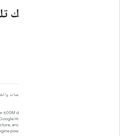
يمكنك تلق
للأجهزة
للتطبيقات والمنصات والخ
Home APIs
Matter
r 600M devices, hubs for
New IP-based smart home
Google Home and Matter
connectivity protocol that enables
ucture, and an automation
broad interoperability with many
ngine powered by Google
ecosystems