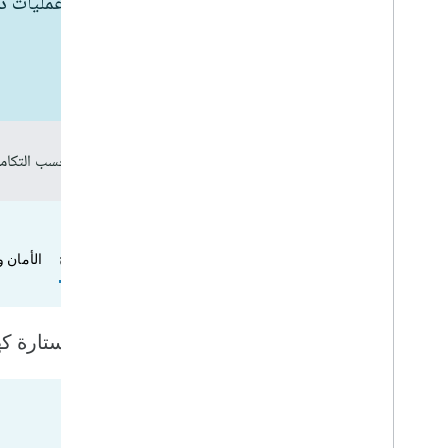
احصل على أفكار جديدة من خلال استكشاف عمليات دمج أجهزتك 