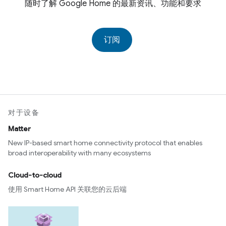
随时了解 Google Home 的最新资讯、功能和要求
订阅
对于设备
Matter
New IP-based smart home connectivity protocol that enables
broad interoperability with many ecosystems
Cloud-to-cloud
使用 Smart Home API 关联您的云后端