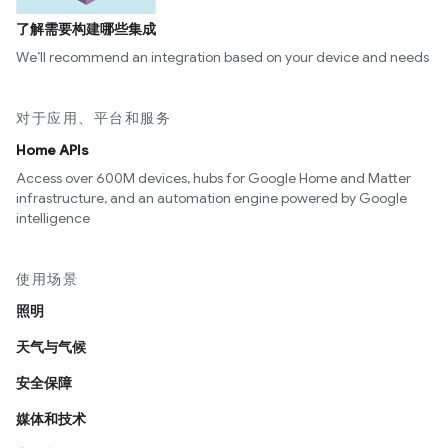
了解需要构建哪些集成
We’ll recommend an integration based on your device and needs
对于应用、平台和服务
Home APIs
Access over 600M devices, hubs for Google Home and Matter
infrastructure, and an automation engine powered by Google
intelligence
使用场景
照明
天气与气候
安全保障
媒体和技术